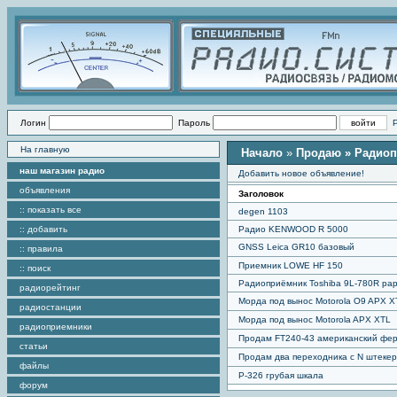
Логин
Пароль
На главную
Начало
»
Продаю
» Радиоп
наш магазин радио
Добавить новое объявление!
объявления
Заголовок
:: показать все
degen 1103
:: добавить
Радио KENWOOD R 5000
GNSS Leica GR10 базовый
:: правила
Приемник LOWE HF 150
:: поиск
Радиоприёмник Toshiba 9L-780R ра
радиорейтинг
Морда под вынос Motorola O9 APX X
радиостанции
Морда под вынос Motorola APX XTL
радиоприемники
Продам FT240-43 американский фе
статьи
Продам два переходника с N штеке
файлы
Р-326 грубая шкала
форум