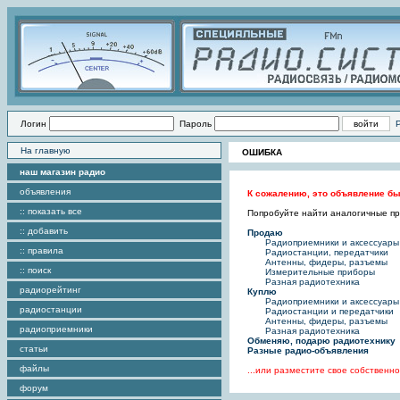
Логин
Пароль
На главную
ОШИБКА
наш магазин радио
объявления
К сожалению, это объявление бы
:: показать все
Попробуйте найти аналогичные пре
:: добавить
Продаю
Радиоприемники и аксессуары
:: правила
Радиостанции, передатчики
Антенны, фидеры, разъемы
:: поиск
Измерительные приборы
Разная радиотехника
радиорейтинг
Куплю
Радиоприемники и аксессуары
радиостанции
Радиостанции и передатчики
Антенны, фидеры, разъемы
радиоприемники
Разная радиотехника
Обменяю, подарю радиотехнику
статьи
Разные радио-объявления
файлы
...или разместите свое собствен
форум