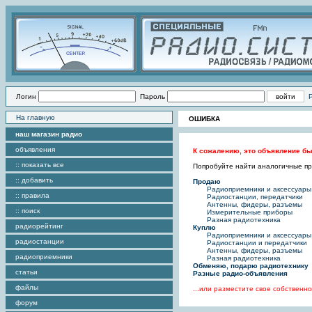
Логин
Пароль
На главную
ОШИБКА
наш магазин радио
объявления
К сожалению, это объявление бы
:: показать все
Попробуйте найти аналогичные пре
:: добавить
Продаю
Радиоприемники и аксессуары
:: правила
Радиостанции, передатчики
Антенны, фидеры, разъемы
:: поиск
Измерительные приборы
Разная радиотехника
радиорейтинг
Куплю
Радиоприемники и аксессуары
радиостанции
Радиостанции и передатчики
Антенны, фидеры, разъемы
радиоприемники
Разная радиотехника
Обменяю, подарю радиотехнику
статьи
Разные радио-объявления
файлы
...или разместите свое собствен
форум