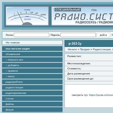
Логин
Пароль
На главную
р-163-1у
наш магазин радио
Начало
»
Продаю
»
Радиостанции, 
объявления
Разместил:
:: показать все
Местонахождение:
:: добавить
Стоимость:
:: правила
Дата размещения:
:: поиск
Срок размещения до:
радиорейтинг
радиостанции
радиоприемники
смотреть тут.
https://youla.ru/no
статьи
файлы
форум