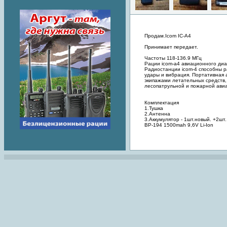
Продам.Icom IC-A4
Принимает передает.
Частоты 118-136.9 МГц
Рации icom-a4 авиационного диа
Радиостанции icom-4 способны 
удары и вибрация. Портативная 
экипажами летательных средств,
лесопатрульной и пожарной ави
Комплектация
1.Тушка
2.Антенна
3.Аккумулятор - 1шт.новый. +2шт. 
BP-194 1500mah 9,6V Li-Ion