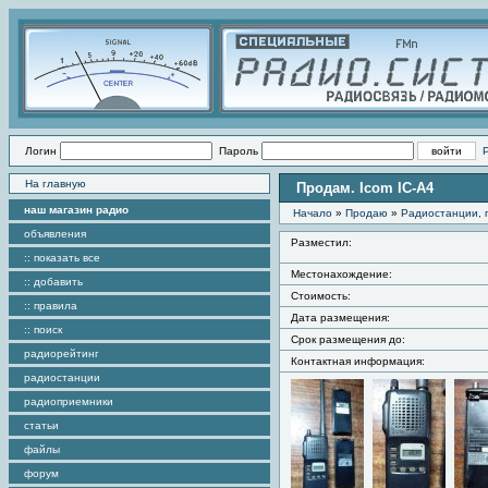
Логин
Пароль
На главную
Продам. Icom IC-A4
наш магазин радио
Начало
»
Продаю
»
Радиостанции, 
объявления
Разместил:
:: показать все
Местонахождение:
:: добавить
Стоимость:
:: правила
Дата размещения:
:: поиск
Срок размещения до:
радиорейтинг
Контактная информация:
радиостанции
радиоприемники
статьи
файлы
форум