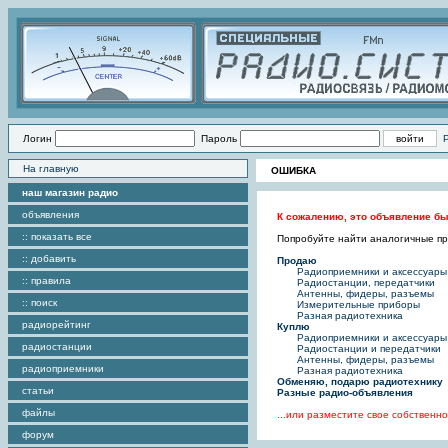
Логин
Пароль
На главную
ОШИБКА
наш магазин радио
объявления
К сожалению, это объявление бы
:: показать все
Попробуйте найти аналогичные пре
:: добавить
Продаю
Радиоприемники и аксессуары
:: правила
Радиостанции, передатчики
Антенны, фидеры, разъемы
:: поиск
Измерительные приборы
Разная радиотехника
радиорейтинг
Куплю
Радиоприемники и аксессуары
радиостанции
Радиостанции и передатчики
Антенны, фидеры, разъемы
радиоприемники
Разная радиотехника
Обменяю, подарю радиотехнику
статьи
Разные радио-объявления
файлы
...или разместите свое собствен
форум