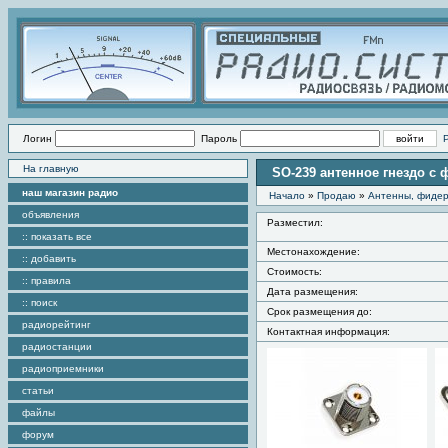
Логин
Пароль
На главную
SO-239 антенное гнездо с
наш магазин радио
Начало
»
Продаю
»
Антенны, фидер
объявления
Разместил:
:: показать все
Местонахождение:
:: добавить
Стоимость:
:: правила
Дата размещения:
:: поиск
Срок размещения до:
радиорейтинг
Контактная информация:
радиостанции
радиоприемники
статьи
файлы
форум