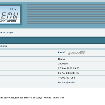
Регистрация
ехника
kae901
Пермь
1600руб.
07 Фев 2026 09:35
06 Авг 2026 09:35
+79027977955
kondrei@mail.ru
на фото,продам все вместе 1600руб. +почта. Торга нет.