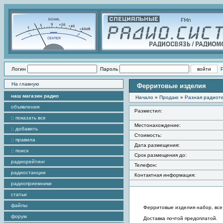
Логин
Пароль
На главную
Ферритовые изделия
наш магазин радио
Начало
»
Продаю
»
Разная радиот
объявления
Разместил:
:: показать все
Местонахождение:
:: добавить
Стоимость:
:: правила
Дата размещения:
:: поиск
Срок размещения до:
радиорейтинг
Телефон:
радиостанции
Контактная информация:
радиоприемники
статьи
файлы
Ферритовые изделия набор, все 
форум
Доставка почтой предоплатой.