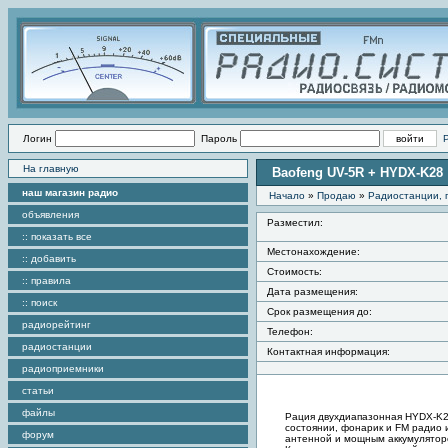
Логин
Пароль
На главную
Bаofeng UV-5R + HYDX-K28
наш магазин радио
Начало
»
Продаю
»
Радиостанции, 
объявления
Разместил:
:: показать все
Местонахождение:
:: добавить
Стоимость:
:: правила
Дата размещения:
:: поиск
Срок размещения до:
радиорейтинг
Телефон:
радиостанции
Контактная информация:
радиоприемники
статьи
файлы
Рация двухдиапазонная HYDX-K28
состоянии, фонарик и FM радио и
форум
антенной и мощным аккумуляторо