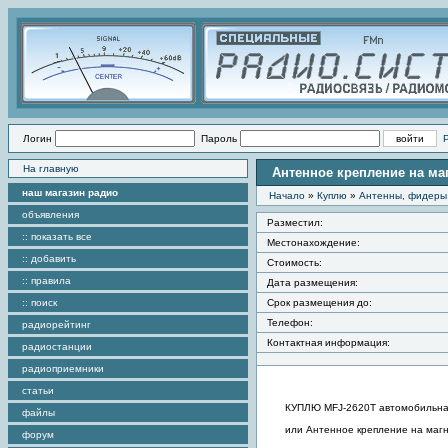
Логин
Пароль
На главную
Антенное крепление на магн
наш магазин радио
Начало
»
Куплю
»
Антенны, фидеры
объявления
Разместил:
:: показать все
Местонахождение:
:: добавить
Стоимость:
:: правила
Дата размещения:
:: поиск
Срок размещения до:
Телефон:
радиорейтинг
Контактная информация:
радиостанции
радиоприемники
статьи
КУПЛЮ MFJ-2620T автомобильная
файлы
или Антенное крепление на магни
форум