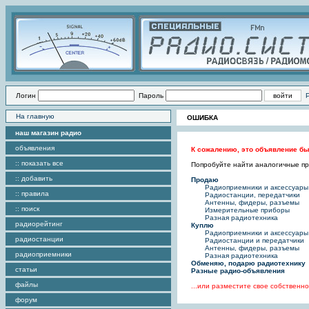
Логин
Пароль
На главную
ОШИБКА
наш магазин радио
объявления
К сожалению, это объявление бы
:: показать все
Попробуйте найти аналогичные пре
:: добавить
Продаю
Радиоприемники и аксессуары
:: правила
Радиостанции, передатчики
Антенны, фидеры, разъемы
:: поиск
Измерительные приборы
Разная радиотехника
радиорейтинг
Куплю
Радиоприемники и аксессуары
радиостанции
Радиостанции и передатчики
Антенны, фидеры, разъемы
радиоприемники
Разная радиотехника
Обменяю, подарю радиотехнику
статьи
Разные радио-объявления
файлы
...или разместите свое собствен
форум