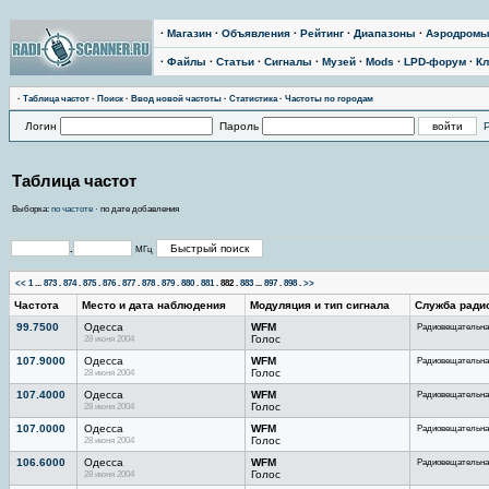
·
Магазин
·
Объявления
·
Рейтинг
·
Диапазоны
·
Аэродром
·
Файлы
·
Статьи
·
Сигналы
·
Музей
·
Mods
·
LPD-форум
·
Кл
·
Тaблицa чaстoт
·
Поиск
·
Ввод новой частоты
·
Статистика
·
Частоты по городам
Логин
Пароль
Таблица частот
Выборка:
по частоте
· по дате добавления
.
МГц
<<
1
...
873
.
874
.
875
.
876
.
877
.
878
.
879
.
880
.
881
.
882
.
883
...
897
.
898
.
>>
Частота
Место и дата наблюдения
Модуляция и тип сигнала
Служба ради
99.7500
Одесса
WFM
Радиовещательна
28 июня 2004
Голос
107.9000
Одесса
WFM
Радиовещательна
28 июня 2004
Голос
107.4000
Одесса
WFM
Радиовещательна
28 июня 2004
Голос
107.0000
Одесса
WFM
Радиовещательна
28 июня 2004
Голос
106.6000
Одесса
WFM
Радиовещательна
28 июня 2004
Голос