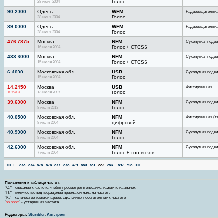
28 июня 2004
Голос
90.2000
Одесса
WFM
Радиовещательна
28 июня 2004
Голос
89.0000
Одесса
WFM
Радиовещательна
28 июня 2004
Голос
476.7875
Москва
NFM
Сухопутная подви
16 июля 2004
Голос + CTCSS
433.6000
Москва
NFM
Сухопутная подви
15 июля 2004
Голос + CTCSS
6.4000
Московская обл.
USB
Сухопутная подви
15 июля 2004
Голос
14.2450
Москва
USB
Фиксированная
10.6400
13 июля 2007
Голос
39.6000
Москва
NFM
Сухопутная подви
8 июля 2013
Голос
40.0500
Московская обл.
NFM
Фиксированная (т
8 июля 2004
цифровой
40.9000
Московская обл.
NFM
Сухопутная подви
8 июля 2004
Голос
42.6000
Московская обл.
NFM
Сухопутная подви
7 июля 2004
Голос + тон-вызов
<<
1
...
873
.
874
.
875
.
876
.
877
.
878
.
879
.
880
.
881
.
882
.
883
...
897
.
898
.
>>
Пояснения к таблице частот:
"О." - описание к частоте; чтобы просмотреть описание, нажмите на значок
"П." - количество подтверждений приема сигнала на частоте
"К." - количество комментариев, сделанных посетителями к частоте
"
хх.хххх
" - устаревшая частота
Редакторы:
Stumbler
,
Ангстрем