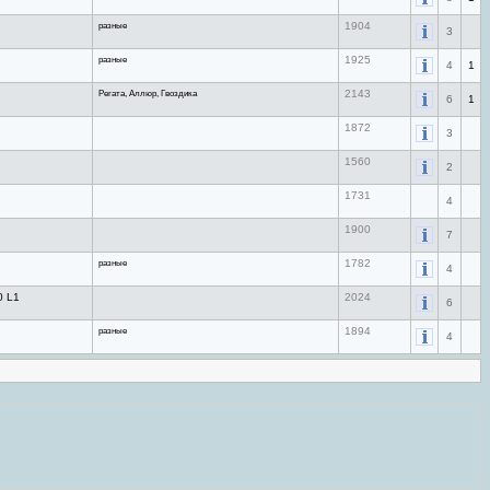
разные
1904
3
разные
1925
4
1
Регата, Аллюр, Гвоздика
2143
6
1
1872
3
1560
2
1731
4
1900
7
разные
1782
4
 L1
2024
6
разные
1894
4