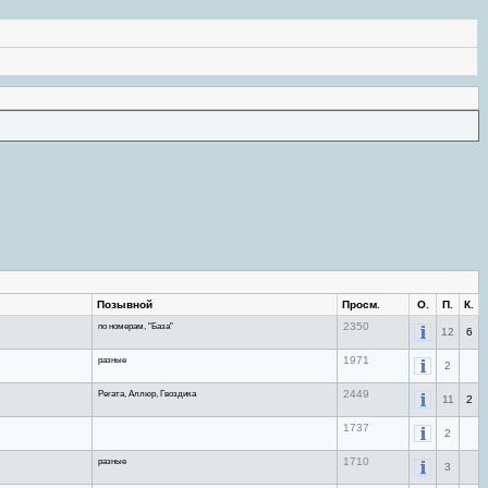
Позывной
Просм.
О.
П.
К.
по номерам, "База"
2350
12
6
разные
1971
2
Регата, Аллюр, Гвоздика
2449
11
2
1737
2
разные
1710
3