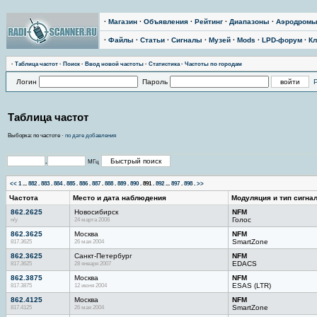
·
Магазин
·
Объявления
·
Рейтинг
·
Диапазоны
·
Аэродром
·
Файлы
·
Статьи
·
Сигналы
·
Музей
·
Mods
·
LPD-форум
·
Кл
·
Тaблицa чaстoт
·
Поиск
·
Ввод новой частоты
·
Статистика
·
Частоты по городам
Логин
Пароль
Таблица частот
Выборка: по частоте ·
по дате добавления
.
МГц
<<
1
...
882
.
883
.
884
.
885
.
886
.
887
.
888
.
889
.
890
.
891
.
892
...
897
.
898
.
>>
Частота
Место и дата наблюдения
Модуляция и тип сигна
862.2625
Новосибирск
NFM
н/у
24 марта 2006
Голос
862.3625
Москва
NFM
817.3625
26 мая 2004
SmartZone
862.3625
Санкт-Петербург
NFM
817.3625
28 января 2007
EDACS
862.3875
Москва
NFM
817.3875
12 июня 2004
ESAS (LTR)
862.4125
Москва
NFM
817.4125
26 мая 2004
SmartZone