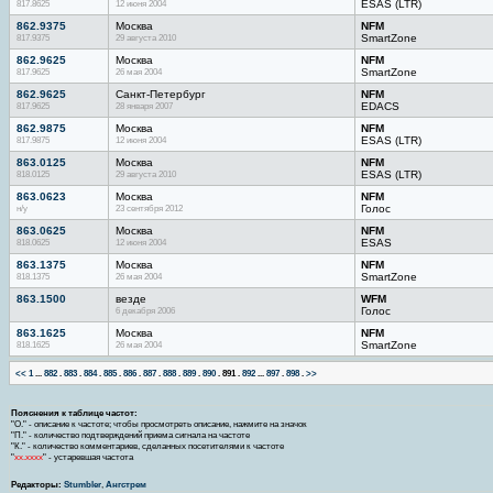
817.8625
12 июня 2004
ESAS (LTR)
862.9375
Москва
NFM
817.9375
29 августа 2010
SmartZone
862.9625
Москва
NFM
817.9625
26 мая 2004
SmartZone
862.9625
Санкт-Петербург
NFM
817.9625
28 января 2007
EDACS
862.9875
Москва
NFM
817.9875
12 июня 2004
ESAS (LTR)
863.0125
Москва
NFM
818.0125
29 августа 2010
ESAS (LTR)
863.0623
Москва
NFM
н/у
23 сентября 2012
Голос
863.0625
Москва
NFM
818.0625
12 июня 2004
ESAS
863.1375
Москва
NFM
818.1375
26 мая 2004
SmartZone
863.1500
везде
WFM
6 декабря 2006
Голос
863.1625
Москва
NFM
818.1625
26 мая 2004
SmartZone
<<
1
...
882
.
883
.
884
.
885
.
886
.
887
.
888
.
889
.
890
.
891
.
892
...
897
.
898
.
>>
Пояснения к таблице частот:
"О." - описание к частоте; чтобы просмотреть описание, нажмите на значок
"П." - количество подтверждений приема сигнала на частоте
"К." - количество комментариев, сделанных посетителями к частоте
"
хх.хххх
" - устаревшая частота
Редакторы:
Stumbler
,
Ангстрем