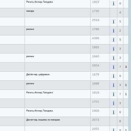
Регата, Аллюр, Гвоздика
1903
6
номера
1720
4
2533
5
разные
1786
2
4399
5
1665
3
разные
1840
3
1804
7
3
Диспетчер, цифровые
1679
6
разные
1698
3
1
Регата, Аллюр, Гвоздика
1918
7
1
1701
3
Регата, Аллюр, Гвоздика
1906
6
Диспетчер, машины по номерам
2073
8
2052
8
1