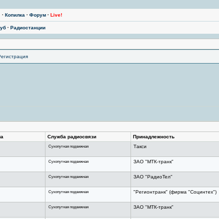
ы
·
Копилка
·
Форум
·
Live!
уб
·
Радиостанции
Регистрация
ла
Служба радиосвязи
Принадлежность
Сухопутная подвижная
Такси
Сухопутная подвижная
ЗАО "МТК-транк"
Сухопутная подвижная
ЗАО "РадиоТел"
Сухопутная подвижная
"Регионтранк" (фирма "Социнтех")
Сухопутная подвижная
ЗАО "МТК-транк"