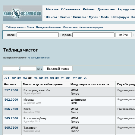
·
Магазин
·
Объявления
·
Рейтинг
·
Диапазоны
·
Аэродром
·
Файлы
·
Статьи
·
Сигналы
·
Музей
·
Mods
·
LPD-форум
·
Кл
·
Тaблицa чaстoт
·
Поиск
·
Ввод новой частоты
·
Статистика
·
Частоты по городам
Логин
Пароль
Таблица частот
Выборка: по частоте ·
по дате добавления
.
МГц
<<
1
...
882
.
883
.
884
.
885
.
886
.
887
.
888
.
889
.
890
.
891
.
892
...
897
.
898
.
>>
Частота
Место и дата наблюдения
Модуляция и тип сигнала
Служба рад
557.7500
Белгородская обл.
WFM
Радиовещатель
23 декабря 2014
Голос
562.0000
Москва
цифровая
Радиовещатель
10 октября 2009
DVB-T
565.7500
Киев
WFM
Радиовещатель
4 октября 2008
Голос
565.7500
Ростов-на-Дону
WFM
Радиовещатель
5 декабря 2012
Голос
565.7500
Таганрог
WFM
Радиовещатель
9 декабря 2012
Голос