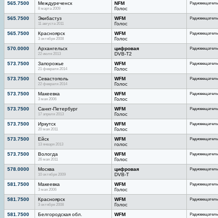
565.7500
Междуреченск
NFM
Радиовещатель
8 марта 2009
Голос
565.7500
Экибастуз
WFM
Радиовещатель
11 августа 2011
Голос
565.7500
Красноярск
WFM
Радиовещатель
3 октября 2008
Голос
570.0000
Архангельск
цифровая
Радиовещатель
22 июля 2013
DVB-T2
573.7500
Запорожье
WFM
Радиовещатель
21 февраля 2014
Голос
573.7500
Севастополь
WFM
Радиовещатель
22 февраля 2014
Голос
573.7500
Макеевка
WFM
Радиовещатель
3 мая 2006
Голос
573.7500
Санкт-Петербург
WFM
Радиовещатель
17 апреля 2013
Голос
573.7500
Иркутск
WFM
Радиовещатель
20 мая 2011
Голос
573.7500
Ейск
WFM
Радиовещатель
13 января 2013
голос
573.7500
Вологда
WFM
Радиовещатель
26 мая 2011
Голос
578.0000
Москва
цифровая
Радиовещатель
10 октября 2009
DVB-T
581.7500
Макеевка
WFM
Радиовещатель
3 мая 2006
Голос
581.7500
Красноярск
WFM
Радиовещатель
3 октября 2008
Голос
581.7500
Белгородская обл.
WFM
Радиовещатель