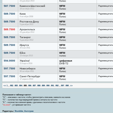
23 декабря 2014
Голос
587.7500
Каменск-Шахтинский
WFM
Радиовещатель
19 октября 2012
Голос
589.7500
Киев
WFM
Радиовещатель
4 октября 2008
Голос
589.7500
Ростов-на-Дону
WFM
Радиовещатель
5 декабря 2012
Голос
589.7500
Архангельск
WFM
Радиовещатель
24 декабря 2012
Голос
589.7500
Таганрог
WFM
Радиовещатель
9 декабря 2012
Голос
589.7500
Иркутск
WFM
Радиовещатель
20 мая 2011
Голос
589.7500
Ейск
WFM
Радиовещатель
13 января 2013
голос
594.0000
Україна!
цифровая
Радиовещатель
21 марта 2016
DVB-T2
597.7500
Новосибирск
WFM
Радиовещатель
30 октября 2011
Голос
597.7500
Санкт-Петербург
WFM
Радиовещатель
17 апреля 2013
Голос
<<
1
...
882
.
883
.
884
.
885
.
886
.
887
.
888
.
889
.
890
.
891
.
892
...
897
.
898
.
>>
Пояснения к таблице частот:
"О." - описание к частоте; чтобы просмотреть описание, нажмите на значок
"П." - количество подтверждений приема сигнала на частоте
"К." - количество комментариев, сделанных посетителями к частоте
"
хх.хххх
" - устаревшая частота
Редакторы:
Stumbler
,
Ангстрем