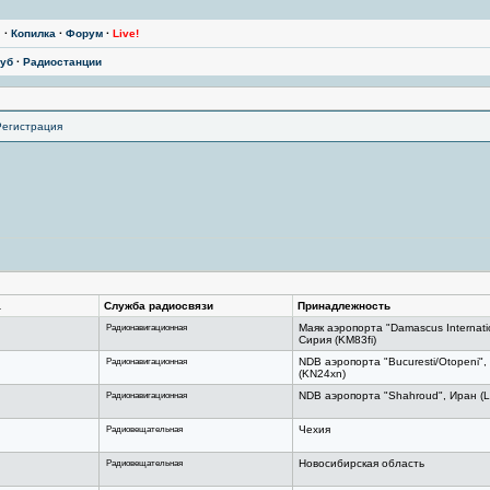
ы
·
Копилка
·
Форум
·
Live!
уб
·
Радиостанции
Регистрация
а
Служба радиосвязи
Принадлежность
Радионавигационная
Маяк аэропорта "Damascus Internati
Сирия (KM83fi)
Радионавигационная
NDB аэропорта "Bucuresti/Otopeni"
(KN24xn)
Радионавигационная
NDB аэропорта "Shahroud", Иран (
Радиовещательная
Чехия
Радиовещательная
Новосибирская область