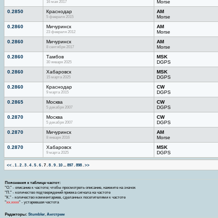
16 мая 2017
Morse
0.2850
Краснодар
AM
5 февраля 2015
Morse
0.2860
Мичуринск
AM
23 февраля 2012
Morse
0.2860
Мичуринск
AM
8 сентября 2017
Morse
0.2860
Тамбов
MSK
30 января 2025
DGPS
0.2860
Хабаровск
MSK
15 марта 2025
DGPS
0.2860
Краснодар
CW
9 марта 2015
DGPS
0.2865
Москва
CW
5 декабря 2007
DGPS
0.2870
Москва
CW
5 декабря 2007
DGPS
0.2870
Мичуринск
AM
8 января 2016
Morse
0.2870
Хабаровск
MSK
9 марта 2025
DGPS
<<
.
1
.
2
.
3
.
4
.
5
.
6
.
7
.
8
.
9
.
10
...
897
.
898
.
>>
Пояснения к таблице частот:
"О." - описание к частоте; чтобы просмотреть описание, нажмите на значок
"П." - количество подтверждений приема сигнала на частоте
"К." - количество комментариев, сделанных посетителями к частоте
"
хх.хххх
" - устаревшая частота
Редакторы:
Stumbler
,
Ангстрем