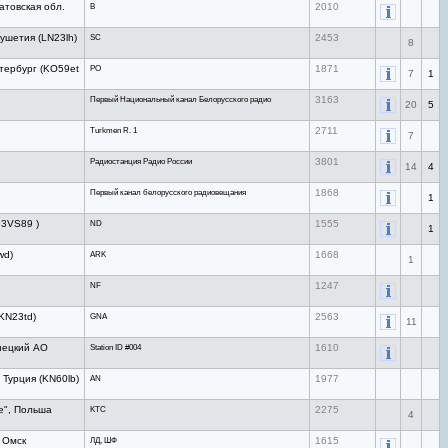
товская обл.
B
2010
ушетия (LN23lh)
SC
2453
8
тербург (KO59et
PO
1871
7
1
Первый Национальный канал Белорусского радио
3163
20
5
Turkmen R. 1
2711
7
Радиостанция Радио России
3801
14
4
Первый канал белорусского радиовещания
1868
1
O73VS89 )
ND
1555
1
wd)
ARK
1668
1
NF
1247
KN23td)
GNA
2563
11
нецкий АО
Station ID #004
1610
 Турция (KN60lb)
AN
1977
ce", Польша
KTC
2275
4
 Омск
ЛД, ШФ
1615