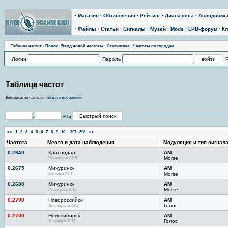
·
Магазин
·
Объявления
·
Рейтинг
·
Диапазоны
·
Аэродром
·
Файлы
·
Статьи
·
Сигналы
·
Музей
·
Mods
·
LPD-форум
·
Кл
·
Тaблицa чaстoт
·
Поиск
·
Ввод новой частоты
·
Статистика
·
Частоты по городам
Логин
Пароль
Таблица частот
Выборка: по частоте ·
по дате добавления
.
МГц
<<
.
1
.
2
.
3
.
4
.
5
.
6
.
7
.
8
.
9
.
10
...
897
.
898
.
>>
Частота
Место и дата наблюдения
Модуляция и тип сигнал
0.2640
Краснодар
AM
5 февраля 2015
Morse
0.2675
Мичуринск
AM
4 января 2011
Morse
0.2680
Мичуринск
AM
30 августа 2012
Morse
0.2700
Новороссийск
AM
10 февраля 2012
Голос
0.2700
Новосибирск
AM
19 ноября 2012
Голос