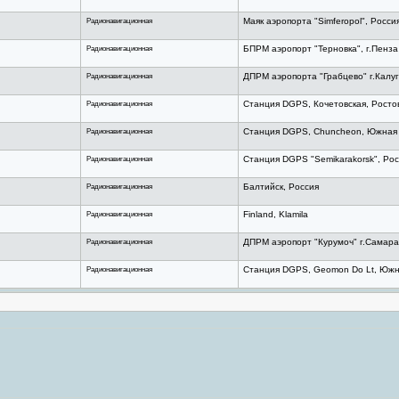
Радионавигационная
Маяк аэропорта "Simferopol", Росси
Радионавигационная
БПРМ аэропорт "Терновка", г.Пенза 
Радионавигационная
ДПРМ аэропорта "Грабцево" г.Калу
Радионавигационная
Станция DGPS, Кочетовская, Ростов
Радионавигационная
Станция DGPS, Chuncheon, Южная
Радионавигационная
Станция DGPS "Semikarakorsk", Рос
Радионавигационная
Балтийск, Россия
Радионавигационная
Finland, Klamila
Радионавигационная
ДПРМ аэропорт "Курумоч" г.Самара
Радионавигационная
Станция DGPS, Geomon Do Lt, Южн