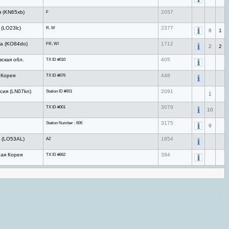
я (KN65xb)
F
2057
(LO23lc)
R, W
2377
8
1
га (KO84do)
FR, WI
1712
2
2
ская обл.
TX ID #010
405
 Корея
TX ID #676
448
сия (LN07kn)
Station ID #001
2091
1
TX ID #001
3079
10
Station Number : 606
3175
9
 (LO53AL)
AZ
1854
ая Корея
TX ID #662
394