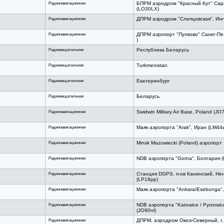
Радионавигационная
БПРМ аэродром "Красный Кут" Сара
(LO30LX)
Радионавигационная
ДПРМ аэродром "Слепцовская", Инг
Радионавигационная
ДПРМ аэропорт "Пулково" Санкт-Пе
)
Радиовещательная
Республика Беларусь
Радиовещательная
Turkmenistan
Радиовещательная
Екатеринбург
Радиовещательная
Беларусь
Радионавигационная
Swidwin Military Air Base, Poland (J
Радионавигационная
Маяк аэропорта "Arak", Иран (LM44
Радионавигационная
Minsk Mazowiecki (Poland) аэропорт
Радионавигационная
NDB аэропорта "Gorna", Болгария (
Радионавигационная
Станция DGPS, п-ов Канинский, Не
(LP18pp)
Радионавигационная
Маяк аэропорта "Ankara/Esebonga",
Радионавигационная
NDB аэропорта "Katowice / Pyrzowi
(JO90nl)
Радионавигационная
ДПРМ, аэродром Омск-Северный, г.