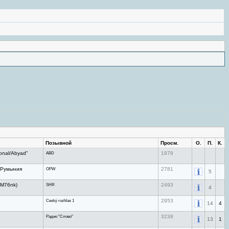
Позывной
Просм.
О.
П.
К.
onal/Abyad"
ABD
1978
, Румыния
OPW
2781
5
LM76nk)
SHR
2493
4
Ceský rozhlas 1
2953
14
4
Радио "Слово"
3238
13
1