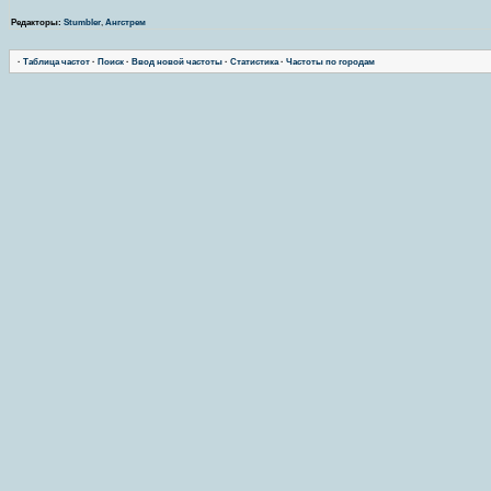
Редакторы:
Stumbler
,
Ангстрем
·
Таблица частот
·
Поиск
·
Ввод новой частоты
·
Статистика
·
Частоты по городам