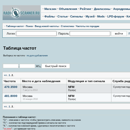
·
Магазин
·
Объявления
·
Рейтинг
·
Диапазоны
·
Аэродром
·
Файлы
·
Статьи
·
Сигналы
·
Музей
·
Mods
·
LPD-форум
·
Кл
·
Тaблицa чaстoт
·
Поиск
·
Ввод новой частоты
·
Статистика
·
Частоты по городам
Логин
Пароль
Таблица частот
Выборка: по частоте ·
по дате добавления
.
МГц
<<
.
1
.
2
.
Частота
Место и дата наблюдения
Модуляция и тип сигнала
Служба рад
470.3500
Москва
NFM
Сухопутная под
7 августа 2013
Голос
481.8000
Москва
NFM
Сухопутная под
13 января 2010
Голос
<<
.
1
.
2
.
Пояснения к таблице частот:
"О." - описание к частоте; чтобы просмотреть описание, нажмите на значок
"П." - количество подтверждений приема сигнала на частоте
"К." - количество комментариев, сделанных посетителями к частоте
"
хх.хххх
" - устаревшая частота