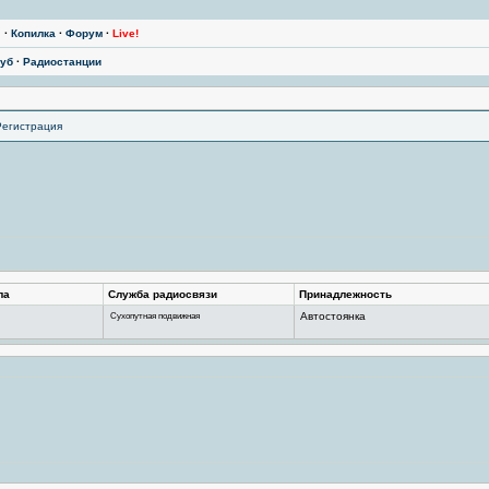
ы
·
Копилка
·
Форум
·
Live!
уб
·
Радиостанции
Регистрация
ла
Служба радиосвязи
Принадлежность
Сухопутная подвижная
Автостоянка