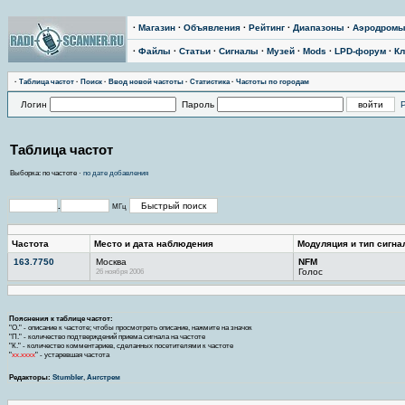
·
Магазин
·
Объявления
·
Рейтинг
·
Диапазоны
·
Аэродром
·
Файлы
·
Статьи
·
Сигналы
·
Музей
·
Mods
·
LPD-форум
·
Кл
·
Тaблицa чaстoт
·
Поиск
·
Ввод новой частоты
·
Статистика
·
Частоты по городам
Логин
Пароль
Таблица частот
Выборка: по частоте ·
по дате добавления
.
МГц
Частота
Место и дата наблюдения
Модуляция и тип сигна
163.7750
Москва
NFM
26 ноября 2006
Голос
Пояснения к таблице частот:
"О." - описание к частоте; чтобы просмотреть описание, нажмите на значок
"П." - количество подтверждений приема сигнала на частоте
"К." - количество комментариев, сделанных посетителями к частоте
"
хх.хххх
" - устаревшая частота
Редакторы:
Stumbler
,
Ангстрем