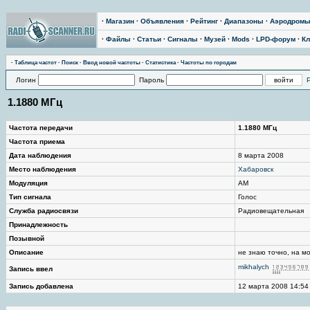
·
Магазин
·
Объявления
·
Рейтинг
·
Диапазоны
·
Аэродром
·
Файлы
·
Статьи
·
Сигналы
·
Музей
·
Mods
·
LPD-форум
·
Кл
·
Таблица частот
·
Поиск
·
Ввод новой частоты
·
Статистика
·
Частоты по городам
Логин
Пароль
1.1880 МГц
Частота передачи
1.1880 МГц
Частота приема
Дата наблюдения
8 марта 2008
Место наблюдения
Хабаровск
Модуляция
AM
Тип сигнала
Голос
Служба радиосвязи
Радиовещательная
Принадлежность
Позывной
Описание
не знаю точно, на м
mikhalych
Запись ввел
Запись добавлена
12 марта 2008 14:54