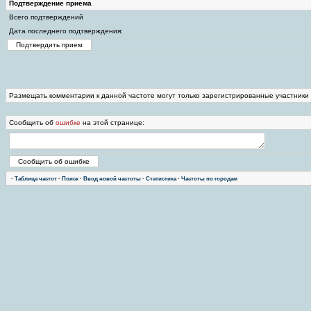
Подтверждение приема
Всего подтверждений
Дата последнего подтверждения:
Размещать комментарии к данной частоте могут только зарегистрированные участники
Сообщить об
ошибке
на этой странице:
·
Таблица частот
·
Поиск
·
Ввод новой частоты
·
Статистика
·
Частоты по городам