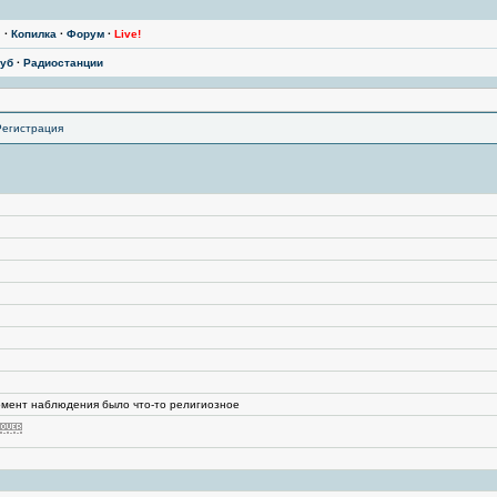
ы
·
Копилка
·
Форум
·
Live!
уб
·
Радиостанции
Регистрация
омент наблюдения было что-то религиозное