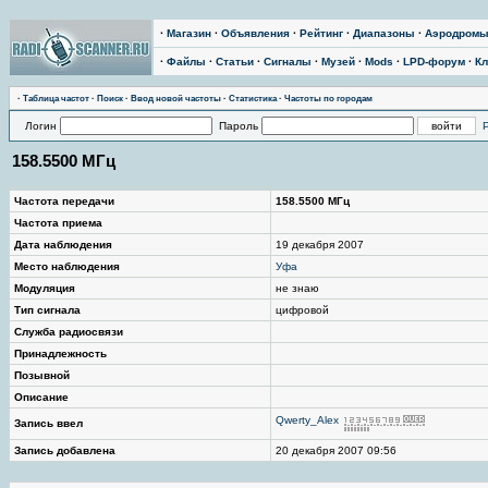
·
Магазин
·
Объявления
·
Рейтинг
·
Диапазоны
·
Аэродром
·
Файлы
·
Статьи
·
Сигналы
·
Музей
·
Mods
·
LPD-форум
·
Кл
·
Таблица частот
·
Поиск
·
Ввод новой частоты
·
Статистика
·
Частоты по городам
Логин
Пароль
158.5500 МГц
Частота передачи
158.5500 МГц
Частота приема
Дата наблюдения
19 декабря 2007
Место наблюдения
Уфа
Модуляция
не знаю
Тип сигнала
цифровой
Служба радиосвязи
Принадлежность
Позывной
Описание
Qwerty_Alex
Запись ввел
Запись добавлена
20 декабря 2007 09:56