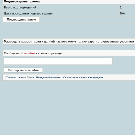
Подтверждение приема
Всего подтверждений
1
Дата последнего подтверждения:
N/A
Размещать комментарии к данной частоте могут только зарегистрированные участники
Сообщить об
ошибке
на этой странице:
·
Таблица частот
·
Поиск
·
Ввод новой частоты
·
Статистика
·
Частоты по городам