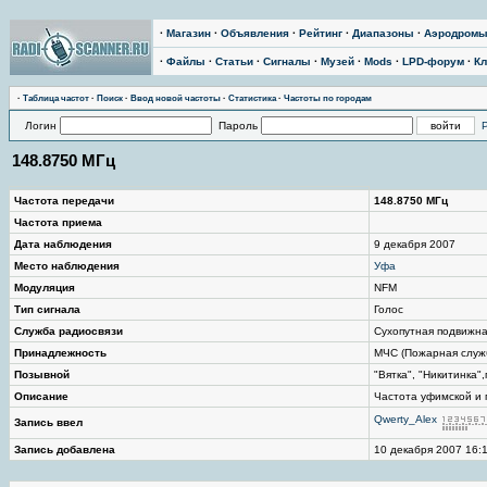
·
Магазин
·
Объявления
·
Рейтинг
·
Диапазоны
·
Аэродром
·
Файлы
·
Статьи
·
Сигналы
·
Музей
·
Mods
·
LPD-форум
·
Кл
·
Таблица частот
·
Поиск
·
Ввод новой частоты
·
Статистика
·
Частоты по городам
Логин
Пароль
148.8750 МГц
Частота передачи
148.8750 МГц
Частота приема
Дата наблюдения
9 декабря 2007
Место наблюдения
Уфа
Модуляция
NFM
Тип сигнала
Голос
Служба радиосвязи
Сухопутная подвижн
Принадлежность
МЧС (Пожарная служ
Позывной
"Вятка", "Никитинка"
Описание
Частота уфимской и п
Qwerty_Alex
Запись ввел
Запись добавлена
10 декабря 2007 16: