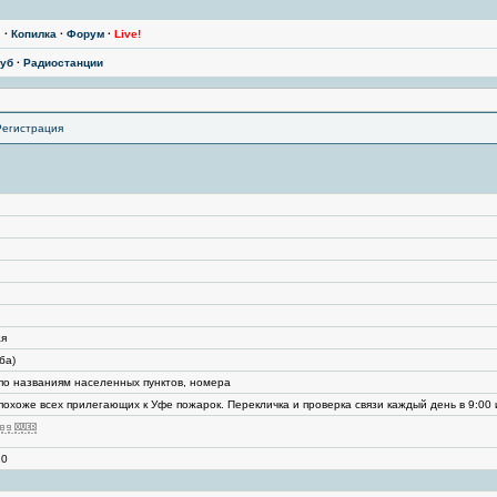
ы
·
Копилка
·
Форум
·
Live!
уб
·
Радиостанции
Регистрация
ая
ба)
,по названиям населенных пунктов, номера
охоже всех прилегающих к Уфе пожарок. Перекличка и проверка связи каждый день в 9:00 и
10