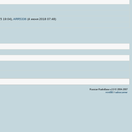
5 19:04),
ARR5336
(4 июня 2018 07:48)
Russian RadioBase v.2.0 © 2004-2007
miniBB
/
radioscanner