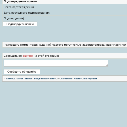
Подтверждение приема
Всего подтверждений
Дата последнего подтверждения:
Подтвердил(и):
Размещать комментарии к данной частоте могут только зарегистрированные участники
Сообщить об
ошибке
на этой странице:
·
Таблица частот
·
Поиск
·
Ввод новой частоты
·
Статистика
·
Частоты по городам