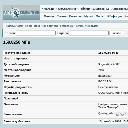
·
Магазин
·
Объявления
·
Рейтинг
·
Диапазоны
·
Аэродром
·
Файлы
·
Статьи
·
Сигналы
·
Музей
·
Mods
·
LPD-форум
·
Кл
·
Таблица частот
·
Поиск
·
Ввод новой частоты
·
Статистика
·
Частоты по городам
Логин
Пароль
159.0250 МГц
Частота передачи
159.0250 МГц
Частота приема
Дата наблюдения
9 декабря 2007
Место наблюдения
Уфа
Модуляция
цифровая
Тип сигнала
POCSAG
Служба радиосвязи
Пейджинговая
Принадлежность
ООО"СМИ-Линк г.Уфа
Позывной
Описание
Цифра очень громко 
Такси "Мотор"
Qwerty_Alex
Запись ввел
Запись добавлена
10 декабря 2007 15:4