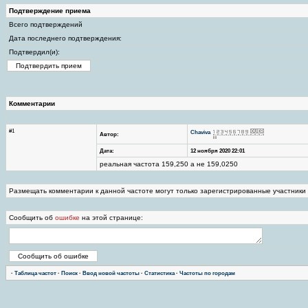
Подтверждение приема
Всего подтверждений
Дата последнего подтверждения:
Подтвердил(и):
Комментарии
#1
Chaviva
Автор:
Дата:
12 ноября 2020 22:01
реальная частота 159,250 а не 159,0250
Размещать комментарии к данной частоте могут только зарегистрированные участники
Сообщить об
ошибке
на этой странице:
·
Таблица частот
·
Поиск
·
Ввод новой частоты
·
Статистика
·
Частоты по городам