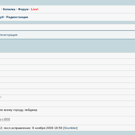
ы
·
Копилка
·
Форум
·
Live!
уб
·
Радиостанции
Регистрация
"
по всему городу, пейджер
2; посл.исправление: 8 ноября 2009 18:56 [
Stumbler
]