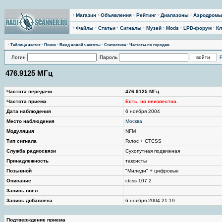
·
Магазин
·
Объявления
·
Рейтинг
·
Диапазоны
·
Аэродром
·
Файлы
·
Статьи
·
Сигналы
·
Музей
·
Mods
·
LPD-форум
·
Кл
·
Таблица частот
·
Поиск
·
Ввод новой частоты
·
Статистика
·
Частоты по городам
Логин
Пароль
476.9125 МГц
Частота передачи
476.9125 МГц
Частота приема
Есть, но неизвестна.
Дата наблюдения
6 ноября 2004
Место наблюдения
Москва
Модуляция
NFM
Тип сигнала
Голос + CTCSS
Служба радиосвязи
Сухопутная подвижная
Принадлежность
таксисты
Позывной
"Миледи" + цифровые
Описание
ctcss 107.2
Запись ввел
Запись добавлена
6 ноября 2004 21:19
Подтверждение приема