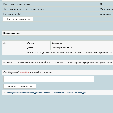
Всего подтверждений
9
Дата последнего подтверждения:
27 ноября
Подтвердил(и):
анонимы -
Комментарии
#1
Автор:
Salesperson
Дата:
13 ноября 2004 11:18
На юго-западе Москвы слышно очень сильно. Icom IC-E90 принимает 
Размещать комментарии к данной частоте могут только зарегистрированные участники
Сообщить об
ошибке
на этой странице:
·
Таблица частот
·
Поиск
·
Ввод новой частоты
·
Статистика
·
Частоты по городам