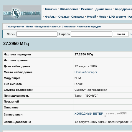
·
Магазин
·
Объявления
·
Рейтинг
·
Диапазоны
·
Аэродром
·
Файлы
·
Статьи
·
Сигналы
·
Музей
·
Mods
·
LPD-форум
·
Кл
·
Таблица частот
·
Поиск
·
Ввод новой частоты
·
Статистика
·
Частоты по городам
Логин
Пароль
27.2950 МГц
Частота передачи
27.2950 МГц
Частота приема
Дата наблюдения
12 августа 2007
Место наблюдения
Новочебоксарск
Модуляция
NFM
Тип сигнала
Голос
Служба радиосвязи
Сухопутная подвижная
Принадлежность
Такси - "БОНУС"
Позывной
Описание
ХОЛОДНЫЙ ВЕТЕР
Запись ввел
Запись добавлена
12 августа 2007 08:42; посл.исправлени