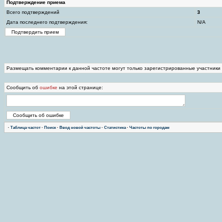
Подтверждение приема
Всего подтверждений
3
Дата последнего подтверждения:
N/A
Размещать комментарии к данной частоте могут только зарегистрированные участники
Сообщить об
ошибке
на этой странице:
·
Таблица частот
·
Поиск
·
Ввод новой частоты
·
Статистика
·
Частоты по городам