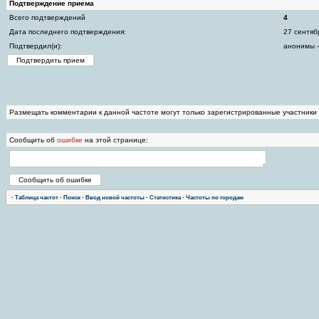
Подтверждение приема
Всего подтверждений
4
Дата последнего подтверждения:
27 сентяб
Подтвердил(и):
анонимы -
Размещать комментарии к данной частоте могут только зарегистрированные участники
Сообщить об
ошибке
на этой странице:
·
Таблица частот
·
Поиск
·
Ввод новой частоты
·
Статистика
·
Частоты по городам