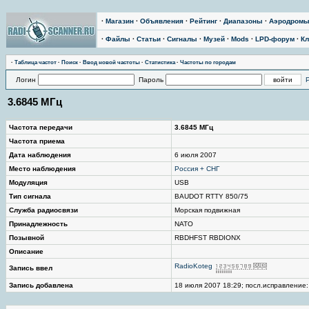
·
Магазин
·
Объявления
·
Рейтинг
·
Диапазоны
·
Аэродром
·
Файлы
·
Статьи
·
Сигналы
·
Музей
·
Mods
·
LPD-форум
·
Кл
·
Таблица частот
·
Поиск
·
Ввод новой частоты
·
Статистика
·
Частоты по городам
Логин
Пароль
3.6845 МГц
Частота передачи
3.6845 МГц
Частота приема
Дата наблюдения
6 июля 2007
Место наблюдения
Россия + СНГ
Модуляция
USB
Тип сигнала
BAUDOT RTTY 850/75
Служба радиосвязи
Морская подвижная
Принадлежность
NATO
Позывной
RBDHFST RBDIONX
Описание
RadioKoteg
Запись ввел
Запись добавлена
18 июля 2007 18:29; посл.исправление: