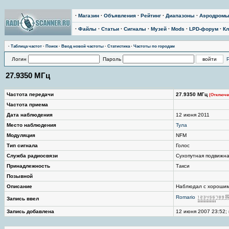
·
Магазин
·
Объявления
·
Рейтинг
·
Диапазоны
·
Аэродром
·
Файлы
·
Статьи
·
Сигналы
·
Музей
·
Mods
·
LPD-форум
·
Кл
·
Таблица частот
·
Поиск
·
Ввод новой частоты
·
Статистика
·
Частоты по городам
Логин
Пароль
27.9350 МГц
Частота передачи
27.9350 МГц
(Отключе
Частота приема
Дата наблюдения
12 июня 2011
Место наблюдения
Тула
Модуляция
NFM
Тип сигнала
Голос
Служба радиосвязи
Сухопутная подвижн
Принадлежность
Такси
Позывной
Описание
Наблюдал с хорошим 
Romario
Запись ввел
Запись добавлена
12 июня 2007 23:52; 