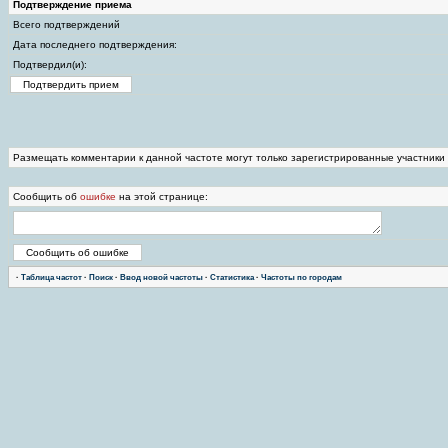
Подтверждение приема
Всего подтверждений
Дата последнего подтверждения:
Подтвердил(и):
Размещать комментарии к данной частоте могут только зарегистрированные участники
Сообщить об
ошибке
на этой странице:
·
Таблица частот
·
Поиск
·
Ввод новой частоты
·
Статистика
·
Частоты по городам