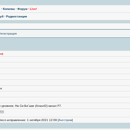
ы
·
Копилка
·
Форум
·
Live!
уб
·
Радиостанции
Регистрация
на)
ая
уровнем. На Си-Би`шке (Алан42) канал F7.
посл.исправление: 1 октября 2021 12:09 [
Ангстрем
]