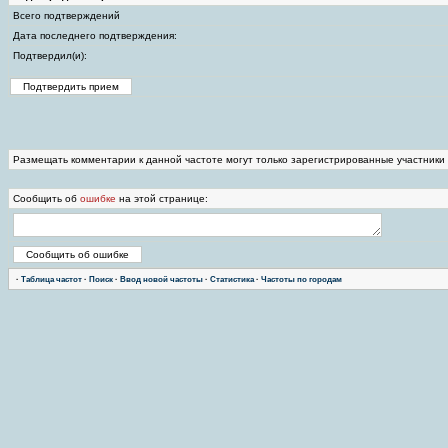
Всего подтверждений
Дата последнего подтверждения:
Подтвердил(и):
Размещать комментарии к данной частоте могут только зарегистрированные участники
Сообщить об
ошибке
на этой странице:
·
Таблица частот
·
Поиск
·
Ввод новой частоты
·
Статистика
·
Частоты по городам