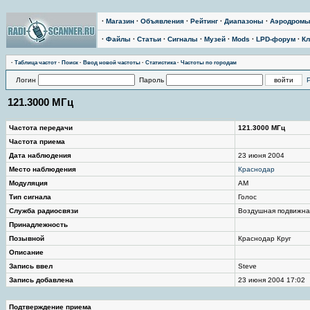
·
Магазин
·
Объявления
·
Рейтинг
·
Диапазоны
·
Аэродром
·
Файлы
·
Статьи
·
Сигналы
·
Музей
·
Mods
·
LPD-форум
·
Кл
·
Таблица частот
·
Поиск
·
Ввод новой частоты
·
Статистика
·
Частоты по городам
Логин
Пароль
121.3000 МГц
Частота передачи
121.3000 МГц
Частота приема
Дата наблюдения
23 июня 2004
Место наблюдения
Краснодар
Модуляция
AM
Тип сигнала
Голос
Служба радиосвязи
Воздушная подвижна
Принадлежность
Позывной
Краснодар Круг
Описание
Запись ввел
Steve
Запись добавлена
23 июня 2004 17:02
Подтверждение приема