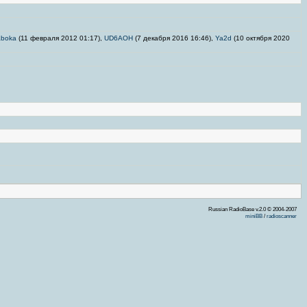
aboka
(11 февраля 2012 01:17),
UD6AOH
(7 декабря 2016 16:46),
Ya2d
(10 октября 2020
Russian RadioBase v.2.0 © 2004-2007
miniBB
/
radioscanner