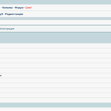
ы
·
Копилка
·
Форум
·
Live!
уб
·
Радиостанции
Регистрация
я