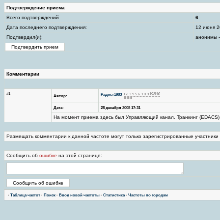
Подтверждение приема
Всего подтверждений
6
Дата последнего подтверждения:
12 июня 2
Подтвердил(и):
анонимы -
Комментарии
#1
Радист1983
Автор:
Дата:
28 декабря 2008 17:31
На момент приема здесь был Управляющий канал. Транкинг (EDACS)
Размещать комментарии к данной частоте могут только зарегистрированные участники
Сообщить об
ошибке
на этой странице:
·
Таблица частот
·
Поиск
·
Ввод новой частоты
·
Статистика
·
Частоты по городам