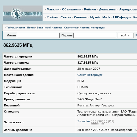
·
Магазин
·
Объявления
·
Рейтинг
·
Диапазоны
·
Аэродром
·
Файлы
·
Статьи
·
Сигналы
·
Музей
·
Mods
·
LPD-форум
·
Кл
·
Таблица частот
·
Поиск
·
Ввод новой частоты
·
Статистика
·
Частоты по городам
Логин
Пароль
862.9625 МГц
Частота передачи
862.9625 МГц
Частота приема
817.9625 МГц
Дата наблюдения
28 января 2007
Место наблюдения
Санкт-Петербург
Модуляция
NFM
Тип сигнала
EDACS
Служба радиосвязи
Сухопутная подвижная
Принадлежность
ЗАО "РадиоТел"
Позывной
Регата, Аллюр, Гвоздика
Описание
Транкинговая сеть компании ЗАО "Радио
Абонетнты: Такси 068, Скорая помощь, 
Stumbler
Запись ввел
Запись добавлена
28 января 2007 21:55; посл.исправление