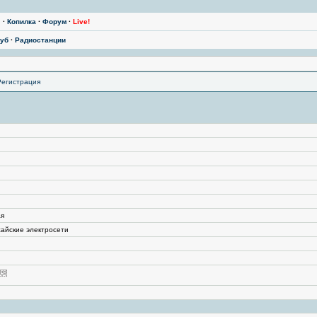
ы
·
Копилка
·
Форум
·
Live!
уб
·
Радиостанции
Регистрация
ая
айские электросети