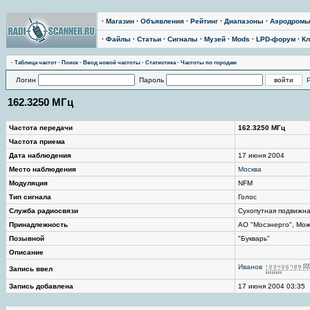
·
Магазин
·
Объявления
·
Рейтинг
·
Диапазоны
·
Аэродром
·
Файлы
·
Статьи
·
Сигналы
·
Музей
·
Mods
·
LPD-форум
·
Кл
·
Таблица частот
·
Поиск
·
Ввод новой частоты
·
Статистика
·
Частоты по городам
Логин
Пароль
162.3250 МГц
Частота передачи
162.3250 МГц
Частота приема
Дата наблюдения
17 июня 2004
Место наблюдения
Москва
Модуляция
NFM
Тип сигнала
Голос
Служба радиосвязи
Сухопутная подвижн
Принадлежность
АО "Мосэнерго", Мож
Позывной
"Букварь"
Описание
Иванов
Запись ввел
Запись добавлена
17 июня 2004 03:35