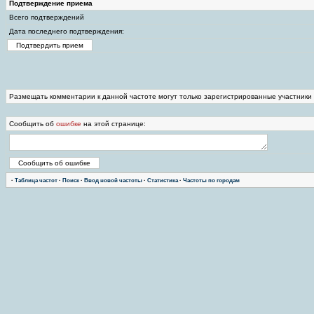
Подтверждение приема
Всего подтверждений
Дата последнего подтверждения:
Размещать комментарии к данной частоте могут только зарегистрированные участники
Сообщить об
ошибке
на этой странице:
·
Таблица частот
·
Поиск
·
Ввод новой частоты
·
Статистика
·
Частоты по городам