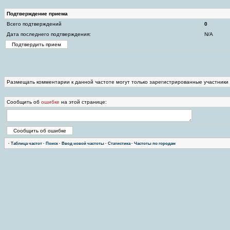
Подтверждение приема
Всего подтверждений
0
Дата последнего подтверждения:
N/A
Размещать комментарии к данной частоте могут только зарегистрированные участники
Сообщить об
ошибке
на этой странице:
·
Таблица частот
·
Поиск
·
Ввод новой частоты
·
Статистика
·
Частоты по городам