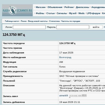
·
Магазин
·
Объявления
·
Рейтинг
·
Диапазоны
·
Аэродром
·
Файлы
·
Статьи
·
Сигналы
·
Музей
·
Mods
·
LPD-форум
·
Кл
·
Таблица частот
·
Поиск
·
Ввод новой частоты
·
Статистика
·
Частоты по городам
Логин
Пароль
124.3750 МГц
Частота передачи
124.3750 МГц
Частота приема
Дата наблюдения
17 мая 2026
Место наблюдения
Волгоград
Модуляция
AM
Тип сигнала
Голос
Служба радиосвязи
Воздушная подвижная
Принадлежность
ЗАО "Лётные проверки и системы"
Позывной
"Глиссада", "ЭРТОС", "ЭСТОП", 103
Описание
На данной частоте работал самолёт-ла
"Волгоград" (Гумрак) с 15.05.2026 по 17
Лётная проверка систем РТС и ССО про
atmel49
Запись ввел
Запись добавлена
19 мая 2026 21:11