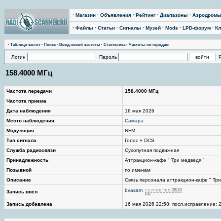
·
Магазин
·
Объявления
·
Рейтинг
·
Диапазоны
·
Аэродром
·
Файлы
·
Статьи
·
Сигналы
·
Музей
·
Mods
·
LPD-форум
·
Кл
·
Таблица частот
·
Поиск
·
Ввод новой частоты
·
Статистика
·
Частоты по городам
Логин
Пароль
158.4000 МГц
Частота передачи
158.4000 МГц
Частота приема
Дата наблюдения
16 мая 2026
Место наблюдения
Самара
Модуляция
NFM
Тип сигнала
Голос + DCS
Служба радиосвязи
Сухопутная подвижная
Принадлежность
Аттракцион-кафе " Три медведя "
Позывной
по именам
Описание
Связь персонала аттракцион-кафе " Три
bvasam
Запись ввел
Запись добавлена
16 мая 2026 22:58; посл.исправление: 2