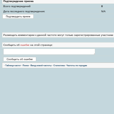
Подтверждение приема
Всего подтверждений
0
Дата последнего подтверждения:
N/A
Размещать комментарии к данной частоте могут только зарегистрированные участники
Сообщить об
ошибке
на этой странице:
·
Таблица частот
·
Поиск
·
Ввод новой частоты
·
Статистика
·
Частоты по городам