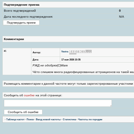
Подтверждение приема
Всего подтверждений
0
Дата последнего подтверждения:
N/A
Комментарии
#1
Vectra
Автор:
Дата:
17 мая 2026 10:35
РЖД не одобряэ
(C)Ware
Чёто слишком многа радиофицированных аттракционов на такой мал
Размещать комментарии к данной частоте могут только зарегистрированные участники
Сообщить об
ошибке
на этой странице:
·
Таблица частот
·
Поиск
·
Ввод новой частоты
·
Статистика
·
Частоты по городам