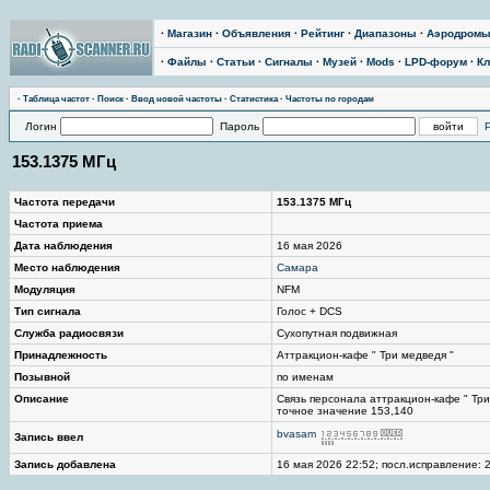
·
Магазин
·
Объявления
·
Рейтинг
·
Диапазоны
·
Аэродром
·
Файлы
·
Статьи
·
Сигналы
·
Музей
·
Mods
·
LPD-форум
·
Кл
·
Таблица частот
·
Поиск
·
Ввод новой частоты
·
Статистика
·
Частоты по городам
Логин
Пароль
153.1375 МГц
Частота передачи
153.1375 МГц
Частота приема
Дата наблюдения
16 мая 2026
Место наблюдения
Самара
Модуляция
NFM
Тип сигнала
Голос + DCS
Служба радиосвязи
Сухопутная подвижная
Принадлежность
Аттракцион-кафе " Три медведя "
Позывной
по именам
Описание
Связь персонала аттракцион-кафе " Три
точное значение 153,140
bvasam
Запись ввел
Запись добавлена
16 мая 2026 22:52; посл.исправление: 2