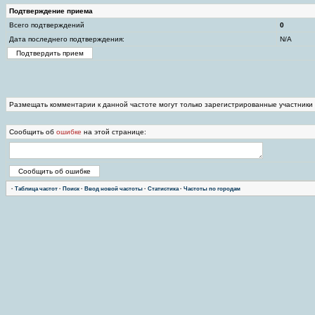
Подтверждение приема
Всего подтверждений
0
Дата последнего подтверждения:
N/A
Размещать комментарии к данной частоте могут только зарегистрированные участники
Сообщить об
ошибке
на этой странице:
·
Таблица частот
·
Поиск
·
Ввод новой частоты
·
Статистика
·
Частоты по городам