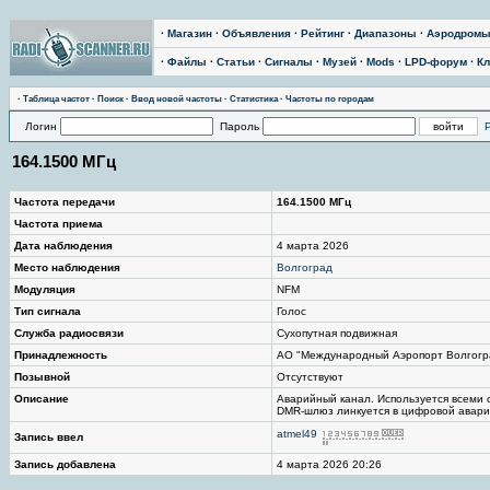
·
Магазин
·
Объявления
·
Рейтинг
·
Диапазоны
·
Аэродром
·
Файлы
·
Статьи
·
Сигналы
·
Музей
·
Mods
·
LPD-форум
·
Кл
·
Таблица частот
·
Поиск
·
Ввод новой частоты
·
Статистика
·
Частоты по городам
Логин
Пароль
164.1500 МГц
Частота передачи
164.1500 МГц
Частота приема
Дата наблюдения
4 марта 2026
Место наблюдения
Волгоград
Модуляция
NFM
Тип сигнала
Голос
Служба радиосвязи
Сухопутная подвижная
Принадлежность
АО "Международный Аэропорт Волгогр
Позывной
Отсутствуют
Описание
Аварийный канал. Используется всеми 
DMR-шлюз линкуется в цифровой аварий
atmel49
Запись ввел
Запись добавлена
4 марта 2026 20:26