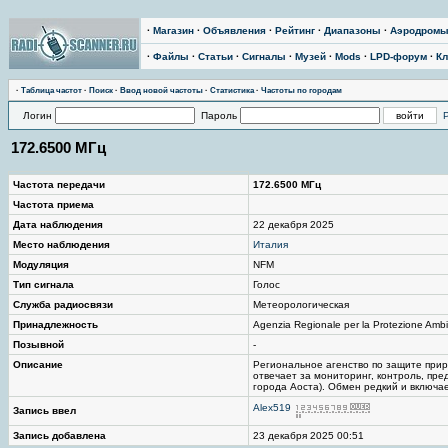
·
Магазин
·
Объявления
·
Рейтинг
·
Диапазоны
·
Аэродром
·
Файлы
·
Статьи
·
Сигналы
·
Музей
·
Mods
·
LPD-форум
·
Кл
·
Таблица частот
·
Поиск
·
Ввод новой частоты
·
Статистика
·
Частоты по городам
Логин
Пароль
172.6500 МГц
Частота передачи
172.6500 МГц
Частота приема
Дата наблюдения
22 декабря 2025
Место наблюдения
Италия
Модуляция
NFM
Тип сигнала
Голос
Служба радиосвязи
Метеорологическая
Принадлежность
Agenzia Regionale per la Protezione Ambi
Позывной
-
Описание
Региональное агенство по защите при
отвечает за мониторинг, контроль, пр
города Аоста). Обмен редкий и включае
Alex519
Запись ввел
Запись добавлена
23 декабря 2025 00:51