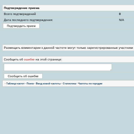
Подтверждение приема
Всего подтверждений
0
Дата последнего подтверждения:
N/A
Размещать комментарии к данной частоте могут только зарегистрированные участники
Сообщить об
ошибке
на этой странице:
·
Таблица частот
·
Поиск
·
Ввод новой частоты
·
Статистика
·
Частоты по городам