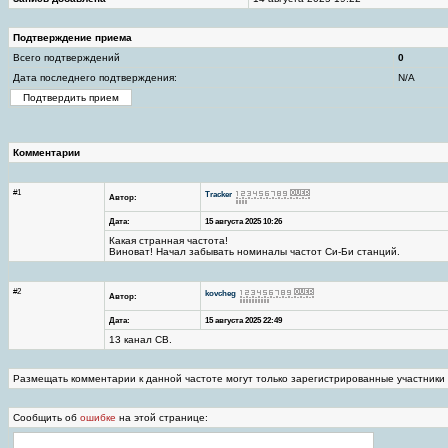
Подтверждение приема
Всего подтверждений
0
Дата последнего подтверждения:
N/A
Комментарии
#1
Tracker
Автор:
Дата:
15 августа 2025 10:26
Какая странная частота!
Виноват! Начал забывать номиналы частот Си-Би станций.
#2
kovcheg
Автор:
Дата:
15 августа 2025 22:49
13 канал СВ.
Размещать комментарии к данной частоте могут только зарегистрированные участники
Сообщить об
ошибке
на этой странице: