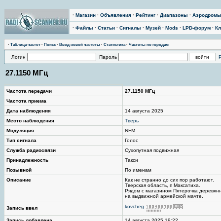
·
Магазин
·
Объявления
·
Рейтинг
·
Диапазоны
·
Аэродром
·
Файлы
·
Статьи
·
Сигналы
·
Музей
·
Mods
·
LPD-форум
·
Кл
·
Таблица частот
·
Поиск
·
Ввод новой частоты
·
Статистика
·
Частоты по городам
Логин
Пароль
27.1150 МГц
Частота передачи
27.1150 МГц
Частота приема
Дата наблюдения
14 августа 2025
Место наблюдения
Тверь
Модуляция
NFM
Тип сигнала
Голос
Служба радиосвязи
Сухопутная подвижная
Принадлежность
Такси
Позывной
По именам
Описание
Как не странно до сих пор работают.
Тверская область, п Максатиха.
Рядом с магазином Пятерочка деревянн
на выдвижной армейской мачте.
kovcheg
Запись ввел
Запись добавлена
14 августа 2025 19:22