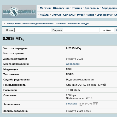
·
Магазин
·
Объявления
·
Рейтинг
·
Диапазоны
·
Аэродром
·
Файлы
·
Статьи
·
Сигналы
·
Музей
·
Mods
·
LPD-форум
·
Кл
·
Таблица частот
·
Поиск
·
Ввод новой частоты
·
Статистика
·
Частоты по городам
Логин
Пароль
0.2915 МГц
Частота передачи
0.2915 МГц
Частота приема
Дата наблюдения
9 марта 2025
Место наблюдения
Хабаровск
Модуляция
MSK
Тип сигнала
DGPS
Служба радиосвязи
Радионавигационная
Принадлежность
Станция DGPS, Yingkou, Китай
Позывной
TX ID #605
Описание
200 bps
Station number: #610
dxreceive
Запись ввел
Запись добавлена
9 марта 2025 17:32