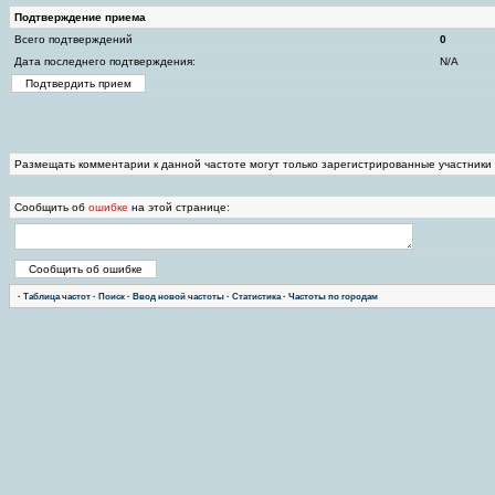
Подтверждение приема
Всего подтверждений
0
Дата последнего подтверждения:
N/A
Размещать комментарии к данной частоте могут только зарегистрированные участники
Сообщить об
ошибке
на этой странице:
·
Таблица частот
·
Поиск
·
Ввод новой частоты
·
Статистика
·
Частоты по городам