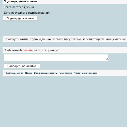
Подтверждение приема
Всего подтверждений
Дата последнего подтверждения:
Размещать комментарии к данной частоте могут только зарегистрированные участники
Сообщить об
ошибке
на этой странице:
·
Таблица частот
·
Поиск
·
Ввод новой частоты
·
Статистика
·
Частоты по городам