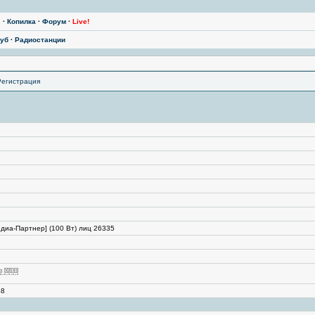
ы
·
Копилка
·
Форум
·
Live!
уб
·
Радиостанции
Регистрация
иа-Партнер] (100 Вт) лиц 26335
48