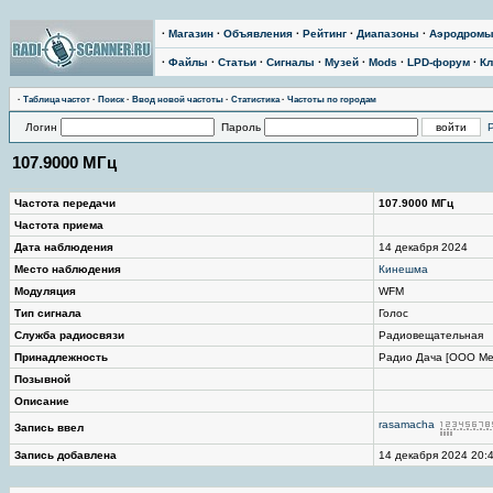
·
Магазин
·
Объявления
·
Рейтинг
·
Диапазоны
·
Аэродром
·
Файлы
·
Статьи
·
Сигналы
·
Музей
·
Mods
·
LPD-форум
·
Кл
·
Таблица частот
·
Поиск
·
Ввод новой частоты
·
Статистика
·
Частоты по городам
Логин
Пароль
107.9000 МГц
Частота передачи
107.9000 МГц
Частота приема
Дата наблюдения
14 декабря 2024
Место наблюдения
Кинешма
Модуляция
WFM
Тип сигнала
Голос
Служба радиосвязи
Радиовещательная
Принадлежность
Радио Дача [ООО Мед
Позывной
Описание
rasamacha
Запись ввел
Запись добавлена
14 декабря 2024 20: