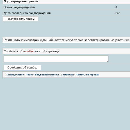
Подтверждение приема
Всего подтверждений
0
Дата последнего подтверждения:
N/A
Размещать комментарии к данной частоте могут только зарегистрированные участники
Сообщить об
ошибке
на этой странице:
·
Таблица частот
·
Поиск
·
Ввод новой частоты
·
Статистика
·
Частоты по городам