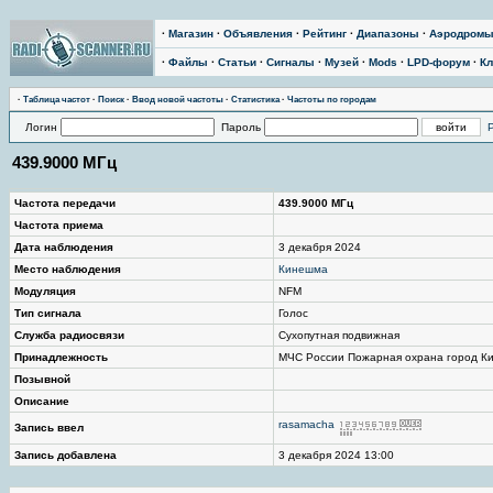
·
Магазин
·
Объявления
·
Рейтинг
·
Диапазоны
·
Аэродром
·
Файлы
·
Статьи
·
Сигналы
·
Музей
·
Mods
·
LPD-форум
·
Кл
·
Таблица частот
·
Поиск
·
Ввод новой частоты
·
Статистика
·
Частоты по городам
Логин
Пароль
439.9000 МГц
Частота передачи
439.9000 МГц
Частота приема
Дата наблюдения
3 декабря 2024
Место наблюдения
Кинешма
Модуляция
NFM
Тип сигнала
Голос
Служба радиосвязи
Сухопутная подвижная
Принадлежность
МЧС России Пожарная охрана город К
Позывной
Описание
rasamacha
Запись ввел
Запись добавлена
3 декабря 2024 13:00