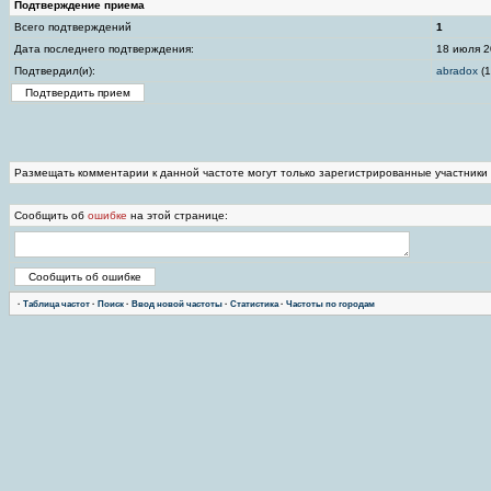
Подтверждение приема
Всего подтверждений
1
Дата последнего подтверждения:
18 июля 2
Подтвердил(и):
abradox
(1
Размещать комментарии к данной частоте могут только зарегистрированные участники
Сообщить об
ошибке
на этой странице:
·
Таблица частот
·
Поиск
·
Ввод новой частоты
·
Статистика
·
Частоты по городам