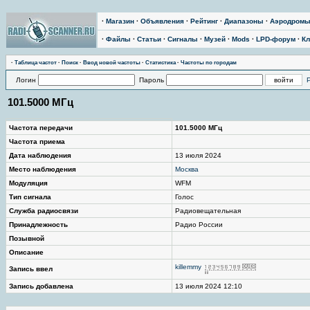
·
Магазин
·
Объявления
·
Рейтинг
·
Диапазоны
·
Аэродром
·
Файлы
·
Статьи
·
Сигналы
·
Музей
·
Mods
·
LPD-форум
·
Кл
·
Таблица частот
·
Поиск
·
Ввод новой частоты
·
Статистика
·
Частоты по городам
Логин
Пароль
101.5000 МГц
Частота передачи
101.5000 МГц
Частота приема
Дата наблюдения
13 июля 2024
Место наблюдения
Москва
Модуляция
WFM
Тип сигнала
Голос
Служба радиосвязи
Радиовещательная
Принадлежность
Радио России
Позывной
Описание
killemmy
Запись ввел
Запись добавлена
13 июля 2024 12:10