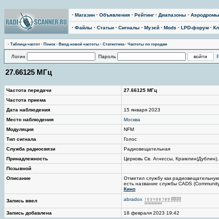
·
Магазин
·
Объявления
·
Рейтинг
·
Диапазоны
·
Аэродром
·
Файлы
·
Статьи
·
Сигналы
·
Музей
·
Mods
·
LPD-форум
·
Кл
·
Таблица частот
·
Поиск
·
Ввод новой частоты
·
Статистика
·
Частоты по городам
Логин
Пароль
27.66125 МГц
Частота передачи
27.66125 МГц
Частота приема
Дата наблюдения
15 января 2023
Место наблюдения
Москва
Модуляция
NFM
Тип сигнала
Голос
Служба радиосвязи
Радиовещательная
Принадлежность
Церковь Св. Агнессы, Крамлин(Дублин)
Позывной
Описание
Отметил службу как радиовещательную (
есть название службы CADS (Community Au
Кино
abradox
Запись ввел
Запись добавлена
18 февраля 2023 19:42