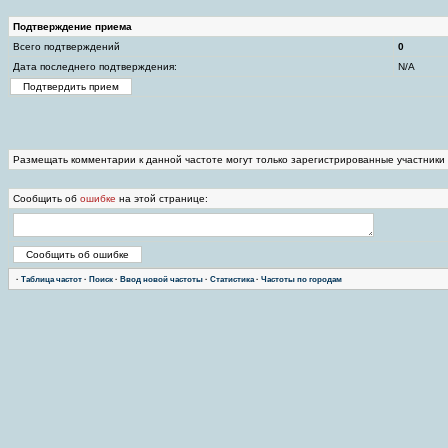
Подтверждение приема
Всего подтверждений
0
Дата последнего подтверждения:
N/A
Размещать комментарии к данной частоте могут только зарегистрированные участники
Сообщить об
ошибке
на этой странице:
·
Таблица частот
·
Поиск
·
Ввод новой частоты
·
Статистика
·
Частоты по городам