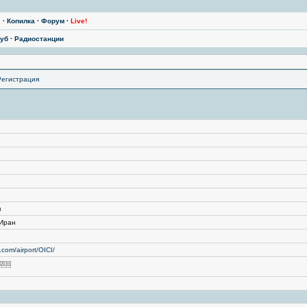
ы
·
Копилка
·
Форум
·
Live!
уб
·
Радиостанции
Регистрация
я
 Иран
r.com/airport/OICI/
7