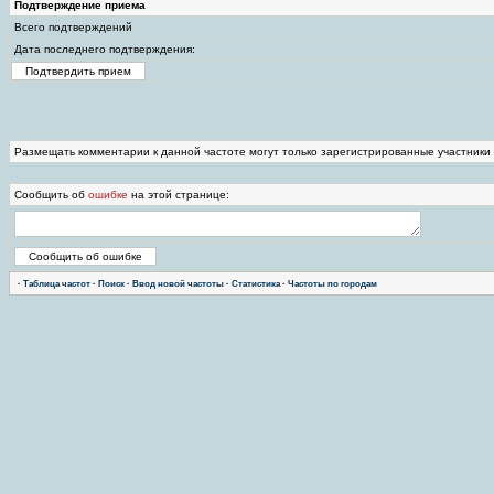
Подтверждение приема
Всего подтверждений
Дата последнего подтверждения:
Размещать комментарии к данной частоте могут только зарегистрированные участники
Сообщить об
ошибке
на этой странице:
·
Таблица частот
·
Поиск
·
Ввод новой частоты
·
Статистика
·
Частоты по городам