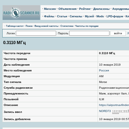
·
Магазин
·
Объявления
·
Рейтинг
·
Диапазоны
·
Аэродром
·
Файлы
·
Статьи
·
Сигналы
·
Музей
·
Mods
·
LPD-форум
·
Кл
·
Таблица частот
·
Поиск
·
Ввод новой частоты
·
Статистика
·
Частоты по городам
Логин
Пароль
0.3110 МГц
Частота передачи
0.3110 МГц
Частота приема
Дата наблюдения
10 января 2019
Место наблюдения
Россия
Модуляция
AM
Тип сигнала
Morse
Служба радиосвязи
Радионавигационна
Принадлежность
Маяк, аэропорт Ilam,
Позывной
ILM
Описание
https://airportnavfinde
NORD73
Запись ввел
Запись добавлена
10 января 2019 00:5