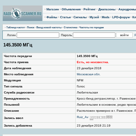
·
Магазин
·
Объявления
·
Рейтинг
·
Диапазоны
·
Аэродром
·
Файлы
·
Статьи
·
Сигналы
·
Музей
·
Mods
·
LPD-форум
·
Кл
·
Таблица частот
·
Поиск
·
Ввод новой частоты
·
Статистика
·
Частоты по городам
Логин
Пароль
145.3500 МГц
Частота передачи
145.3500 МГц
Частота приема
Есть, но неизвестна.
Дата наблюдения
23 декабря 2018
Место наблюдения
Московская обл.
Модуляция
NFM
Тип сигнала
Голос
Служба радиосвязи
Любительская
Принадлежность
Кросс-бенд ретранслятор. г. Раменское
Позывной
Любительские в основном, редко проск
Описание
Расположен примерно в г. Раменское. 
Ruiz_Av
Запись ввел
Запись добавлена
23 декабря 2018 21:19