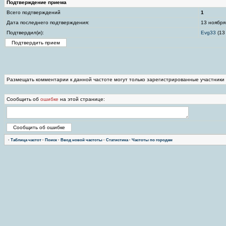
Подтверждение приема
Всего подтверждений
1
Дата последнего подтверждения:
13 ноября
Подтвердил(и):
Evg33
(13
Размещать комментарии к данной частоте могут только зарегистрированные участники
Сообщить об
ошибке
на этой странице:
·
Таблица частот
·
Поиск
·
Ввод новой частоты
·
Статистика
·
Частоты по городам