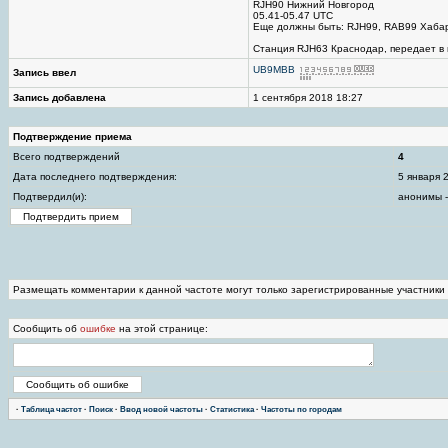
RJH90 Нижний Новгород
05.41-05.47 UTC
Еще должны быть: RJH99, RAB99 Хаба
Станция RJH63 Краснодар, передает в м
UB9MBB
Запись ввел
Запись добавлена
1 сентября 2018 18:27
Подтверждение приема
Всего подтверждений
4
Дата последнего подтверждения:
5 января 
Подтвердил(и):
анонимы -
Размещать комментарии к данной частоте могут только зарегистрированные участники
Сообщить об
ошибке
на этой странице:
·
Таблица частот
·
Поиск
·
Ввод новой частоты
·
Статистика
·
Частоты по городам