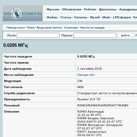
·
Магазин
·
Объявления
·
Рейтинг
·
Диапазоны
·
Аэродром
·
Файлы
·
Статьи
·
Сигналы
·
Музей
·
Mods
·
LPD-форум
·
Кл
·
Таблица частот
·
Поиск
·
Ввод новой частоты
·
Статистика
·
Частоты по городам
Логин
Пароль
0.0205 МГц
Частота передачи
0.0205 МГц
Частота приема
Дата наблюдения
1 сентября 2018
Место наблюдения
Омская обл.
Модуляция
CW
Тип сигнала
N0N
Служба радиосвязи
Стандартных частот и сигналов време
Принадлежность
Russian VLF TS
Позывной
RJH63/RJH66/RJH69/RJH77/RJH90
Описание
RJH63 Краснодар
11.31-11.40 UTC
RJH66 Бищкек, Киргизия,
(0441-0447)?,10.41-10.47 UTC
RJH69 Молодечно, Беларусия
07.41-07.47 UTC
RJH77 Архангельск
09.41-09.47 UTC