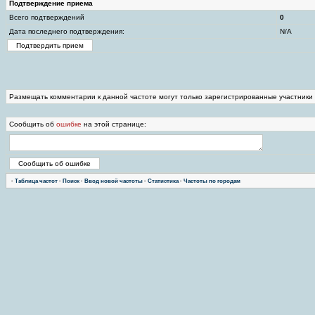
Подтверждение приема
Всего подтверждений
0
Дата последнего подтверждения:
N/A
Размещать комментарии к данной частоте могут только зарегистрированные участники
Сообщить об
ошибке
на этой странице:
·
Таблица частот
·
Поиск
·
Ввод новой частоты
·
Статистика
·
Частоты по городам