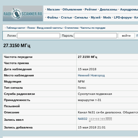
·
Магазин
·
Объявления
·
Рейтинг
·
Диапазоны
·
Аэродром
·
Файлы
·
Статьи
·
Сигналы
·
Музей
·
Mods
·
LPD-форум
·
Кл
·
Таблица частот
·
Поиск
·
Ввод новой частоты
·
Статистика
·
Частоты по городам
Логин
Пароль
27.3150 МГц
Частота передачи
27.3150 МГц
Частота приема
Дата наблюдения
15 мая 2018
Место наблюдения
Нижний Новгород
Модуляция
NFM
Тип сигнала
Голос
Служба радиосвязи
Сухопутная подвижная
Принадлежность
маршрутки т-31
Позывной
Описание
Канал №31 си-би диапазона. Общаются 
N4832
Запись ввел
Запись добавлена
15 мая 2018 21:01