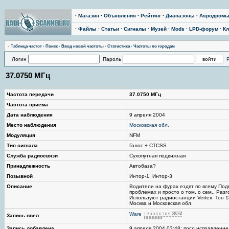
·
Магазин
·
Объявления
·
Рейтинг
·
Диапазоны
·
Аэродром
·
Файлы
·
Статьи
·
Сигналы
·
Музей
·
Mods
·
LPD-форум
·
Кл
·
Таблица частот
·
Поиск
·
Ввод новой частоты
·
Статистика
·
Частоты по городам
Логин
Пароль
37.0750 МГц
Частота передачи
37.0750 МГц
Частота приема
Дата наблюдения
9 апреля 2004
Место наблюдения
Московская обл.
Модуляция
NFM
Тип сигнала
Голос + CTCSS
Служба радиосвязи
Сухопутная подвижная
Принадлежность
Автобаза?
Позывной
Интор-1, Интор-3
Описание
Водители на фурах ездят по всему Под
проблемах и просто о том, о сем.. Ра
Используют радиостанции Vertex. Тон 1
Москва и Московская обл.
Ware
Запись ввел
Запись добавлена
9 апреля 2004 03:48; посл.исправление: