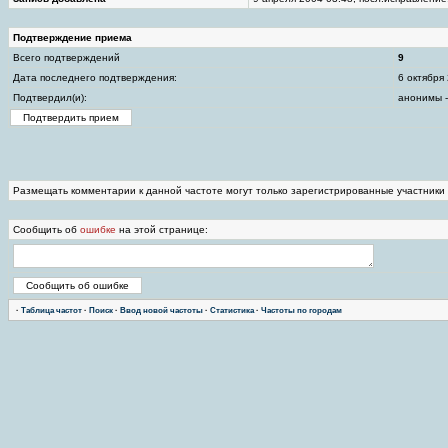
Подтверждение приема
Всего подтверждений
9
Дата последнего подтверждения:
6 октября
Подтвердил(и):
анонимы -
Размещать комментарии к данной частоте могут только зарегистрированные участники
Сообщить об
ошибке
на этой странице:
·
Таблица частот
·
Поиск
·
Ввод новой частоты
·
Статистика
·
Частоты по городам