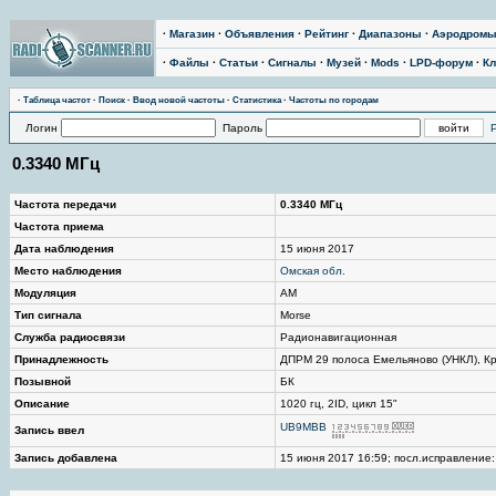
·
Магазин
·
Объявления
·
Рейтинг
·
Диапазоны
·
Аэродром
·
Файлы
·
Статьи
·
Сигналы
·
Музей
·
Mods
·
LPD-форум
·
Кл
·
Таблица частот
·
Поиск
·
Ввод новой частоты
·
Статистика
·
Частоты по городам
Логин
Пароль
0.3340 МГц
Частота передачи
0.3340 МГц
Частота приема
Дата наблюдения
15 июня 2017
Место наблюдения
Омская обл.
Модуляция
AM
Тип сигнала
Morse
Служба радиосвязи
Радионавигационная
Принадлежность
ДПРМ 29 полоса Емельяново (УНКЛ), К
Позывной
БК
Описание
1020 гц, 2ID, цикл 15"
UB9MBB
Запись ввел
Запись добавлена
15 июня 2017 16:59; посл.исправление: