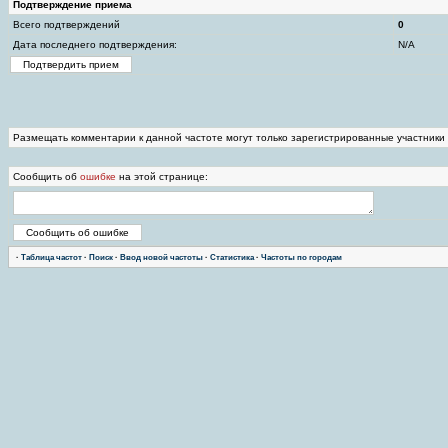
Подтверждение приема
Всего подтверждений
0
Дата последнего подтверждения:
N/A
Размещать комментарии к данной частоте могут только зарегистрированные участники
Сообщить об
ошибке
на этой странице:
·
Таблица частот
·
Поиск
·
Ввод новой частоты
·
Статистика
·
Частоты по городам