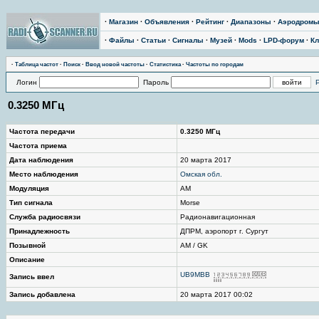
·
Магазин
·
Объявления
·
Рейтинг
·
Диапазоны
·
Аэродром
·
Файлы
·
Статьи
·
Сигналы
·
Музей
·
Mods
·
LPD-форум
·
Кл
·
Таблица частот
·
Поиск
·
Ввод новой частоты
·
Статистика
·
Частоты по городам
Логин
Пароль
0.3250 МГц
Частота передачи
0.3250 МГц
Частота приема
Дата наблюдения
20 марта 2017
Место наблюдения
Омская обл.
Модуляция
AM
Тип сигнала
Morse
Служба радиосвязи
Радионавигационная
Принадлежность
ДПРМ, аэропорт г. Сургут
Позывной
AM / GK
Описание
UB9MBB
Запись ввел
Запись добавлена
20 марта 2017 00:02