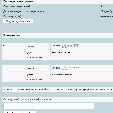
Подтверждение приема
Всего подтверждений
3
Дата последнего подтверждения:
21 декабр
Подтвердил(и):
анонимы -
Комментарии
#1
NORD73
Автор:
Дата:
30 июля 2017 23:35
Слышен
AM
#2
NORD73
Автор:
Дата:
21 декабря 2018 00:40
Слышен AM
Размещать комментарии к данной частоте могут только зарегистрированные участники
Сообщить об
ошибке
на этой странице: