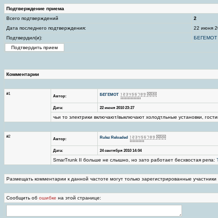
Подтверждение приема
Всего подтверждений
2
Дата последнего подтверждения:
22 июня 2
Подтвердил(и):
БЕГЕМОТ
Комментарии
#1
БЕГЕМОТ
Автор:
Дата:
22 июня 2010 23:27
чьи то электрики включают/выключают холодтльные установки, гостин
#2
Rulez Reloaded
Автор:
Дата:
24 сентября 2010 14:04
SmarTrunk II больше не слышно, но зато работает бесхвостая репа:
Размещать комментарии к данной частоте могут только зарегистрированные участники
Сообщить об
ошибке
на этой странице: