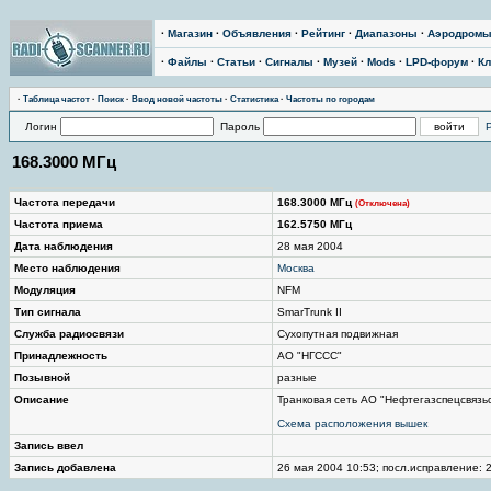
·
Магазин
·
Объявления
·
Рейтинг
·
Диапазоны
·
Аэродром
·
Файлы
·
Статьи
·
Сигналы
·
Музей
·
Mods
·
LPD-форум
·
Кл
·
Таблица частот
·
Поиск
·
Ввод новой частоты
·
Статистика
·
Частоты по городам
Логин
Пароль
168.3000 МГц
Частота передачи
168.3000 МГц
(Отключена)
Частота приема
162.5750 МГц
Дата наблюдения
28 мая 2004
Место наблюдения
Москва
Модуляция
NFM
Тип сигнала
SmarTrunk II
Служба радиосвязи
Сухопутная подвижная
Принадлежность
АО "НГССС"
Позывной
разные
Описание
Транковая сеть АО "Нефтегазспецсвязьс
Схема расположения вышек
Запись ввел
Запись добавлена
26 мая 2004 10:53; посл.исправление: 2