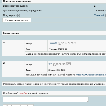
Подтверждение приема
Всего подтверждений
2
Дата последнего подтверждения:
23 июля 2
Подтвердил(и):
Theodolit
(
Комментарии
#1
Theodolit
Автор:
Дата:
17 апреля 2016 10:10
База и контроллер находятся на узле связи УМГ в Михайловке. В ко
#2
aper
Автор:
Дата:
23 июля 2016 01:03
Услышал вот такой сигнал на этой частоте
http://www.radioscanner.
Размещать комментарии к данной частоте могут только зарегистрированные участники
Сообщить об
ошибке
на этой странице: