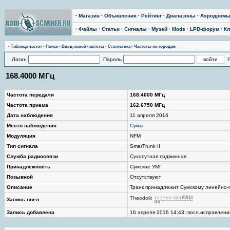
·
Магазин
·
Объявления
·
Рейтинг
·
Диапазоны
·
Аэродром
·
Файлы
·
Статьи
·
Сигналы
·
Музей
·
Mods
·
LPD-форум
·
Кл
·
Таблица частот
·
Поиск
·
Ввод новой частоты
·
Статистика
·
Частоты по городам
Логин
Пароль
168.4000 МГц
Частота передачи
168.4000 МГц
Частота приема
162.6750 МГц
Дата наблюдения
11 апреля 2016
Место наблюдения
Сумы
Модуляция
NFM
Тип сигнала
SmarTrunk II
Служба радиосвязи
Сухопутная подвижная
Принадлежность
Сумское УМГ
Позывной
Отсутствуют
Описание
Транк принадлежит Сумскому линейно-
Theodolit
Запись ввел
Запись добавлена
16 апреля 2016 14:43; посл.исправление