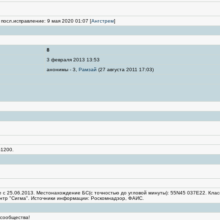
 посл.исправление: 9 мая 2020 01:07 [
Ангстрем
]
8
3 февраля 2013 13:53
анонимы - 3,
Рамзай
(27 августа 2011 17:03)
-1200.
с 25.06.2013. Местонахождение БC(с точностью до угловой минуты): 55N45 037E22. Класс
нтр "Сигма". Источники информации: Роскомнадзор, ФАИС.
 сообщества!