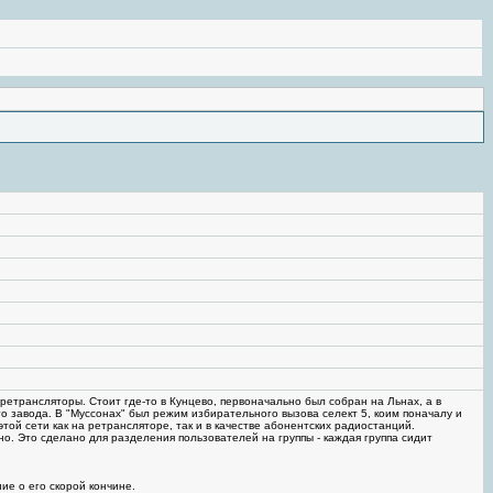
етрансляторы. Стоит где-то в Кунцево, первоначально был собран на Льнах, а в
о завода. В "Муссонах" был режим избирательного вызова селект 5, коим поначалу и
той сети как на ретрансляторе, так и в качестве абонентских радиостанций.
. Это сделано для разделения пользователей на группы - каждая группа сидит
ие о его скорой кончине.