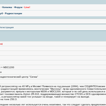
ы
·
Копилка
·
Форум
·
Live!
уб
·
Радиостанции
Регистрация
на)
S + MDC1200
ая
радиотехнический центр "Сигма"
 ретранслятор на 40 МГц в Москве! Появился на год раньше (1994), чем СОЦИНТЕХовские р
х радиостанций применялись экзотические "Муссоны", пр-ва одноименного Севастопольског
, разумеется, пришли к моторолам M208 и MDC1200, которые и по сей день используюся в э
оит тоновая панель Zetron ZR-310, поддерживающая множество CTCSS и DCS одновременно
, а ретранслятор какой тон услышат на входе, такой и генерирует на выходе.
на тоне 250.3.
ледние несколько лет используется очень неактивно, так что следует сделать предположен