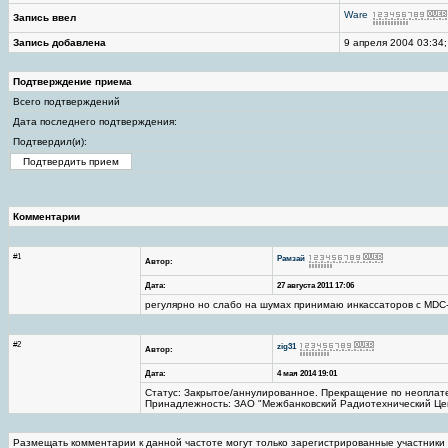
Ware
Запись ввел
Запись добавлена
9 апреля 2004 03:34;
Подтверждение приема
Всего подтверждений
Дата последнего подтверждения:
Подтвердил(и):
Комментарии
#1
Рамзай
Автор:
Дата:
27 августа 2011 17:06
регулярно но слабо на шумах принимаю инкассаторов с MDC
#2
zig31
Автор:
Дата:
4 мая 2014 19:01
Статус: Закрытое/аннулированное. Прекращение по неоплате 
Принадлежность: ЗАО "Межбанковский Радиотехнический Це
Размещать комментарии к данной частоте могут только зарегистрированные участники