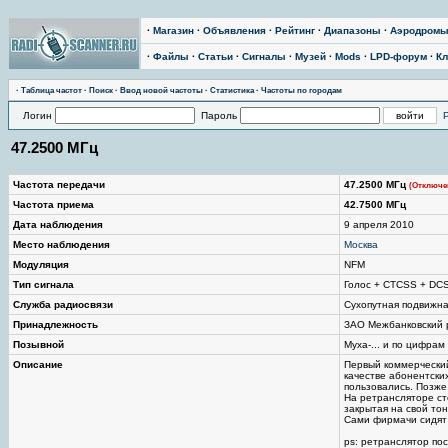
·
Магазин
·
Объявления
·
Рейтинг
·
Диапазоны
·
Аэродром
·
Файлы
·
Статьи
·
Сигналы
·
Музей
·
Mods
·
LPD-форум
·
Кл
·
Таблица частот
·
Поиск
·
Ввод новой частоты
·
Статистика
·
Частоты по городам
Логин
Пароль
47.2500 МГц
Частота передачи
47.2500 МГц
(Отключе
Частота приема
42.7500 МГц
Дата наблюдения
9 апреля 2010
Место наблюдения
Москва
Модуляция
NFM
Тип сигнала
Голос + CTCSS + DC
Служба радиосвязи
Сухопутная подвижн
Принадлежность
ЗАО Межбанковский 
Позывной
Муха-... и по цифрам
Описание
Первый коммерческий
качестве абонентски
пользовались. Позже
На ретрансляторе ст
закрытая на свой тон
Сами фирмачи сидят 
ps: ретранслятор пос