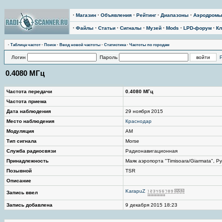
·
Магазин
·
Объявления
·
Рейтинг
·
Диапазоны
·
Аэродром
·
Файлы
·
Статьи
·
Сигналы
·
Музей
·
Mods
·
LPD-форум
·
Кл
·
Таблица частот
·
Поиск
·
Ввод новой частоты
·
Статистика
·
Частоты по городам
Логин
Пароль
0.4080 МГц
Частота передачи
0.4080 МГц
Частота приема
Дата наблюдения
29 ноября 2015
Место наблюдения
Краснодар
Модуляция
AM
Тип сигнала
Morse
Служба радиосвязи
Радионавигационная
Принадлежность
Маяк аэропорта "Timisoara/Giarmata", Р
Позывной
TSR
Описание
KarapuZ
Запись ввел
Запись добавлена
9 декабря 2015 18:23