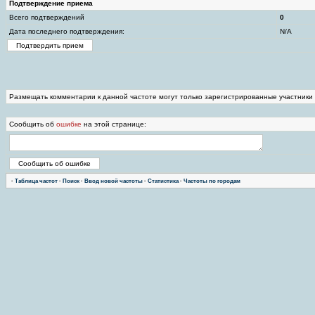
Подтверждение приема
Всего подтверждений
0
Дата последнего подтверждения:
N/A
Размещать комментарии к данной частоте могут только зарегистрированные участники
Сообщить об
ошибке
на этой странице:
·
Таблица частот
·
Поиск
·
Ввод новой частоты
·
Статистика
·
Частоты по городам